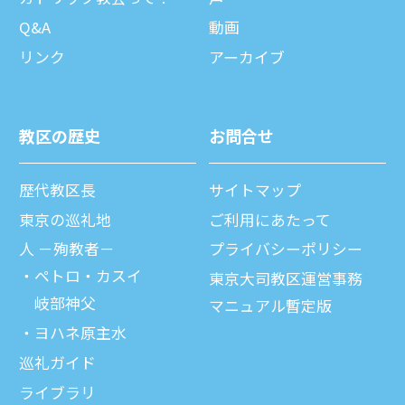
Q&A
動画
リンク
アーカイブ
教区の歴史
お問合せ
歴代教区⻑
サイトマップ
東京の巡礼地
ご利⽤にあたって
⼈ －殉教者－
プライバシーポリシー
ペトロ・カスイ
東京大司教区運営事務
岐部神父
マニュアル暫定版
ヨハネ原主水
巡礼ガイド
ライブラリ