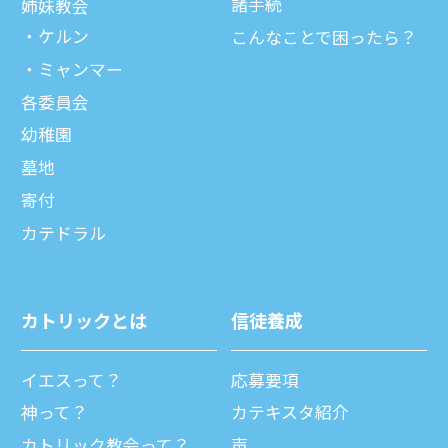
諸⼿続
姉妹教会
ケルン
こんなことで困ったら？
ミャンマー
各委員会
幼稚園
墓地
寄付
カテドラル
カトリックとは
信徒養成
イエスって？
応募要項
神って？
カテキスタ紹介
カトリック教会って？
声