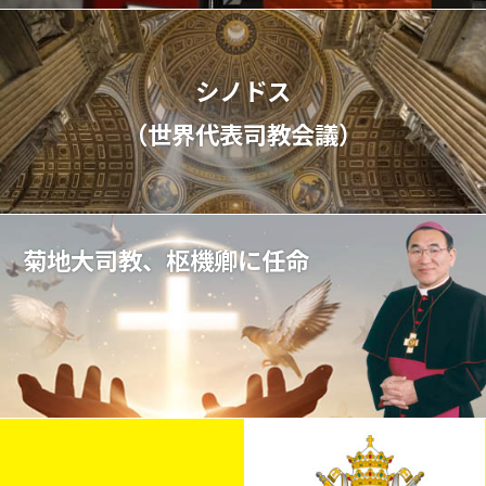
シノドス
（世界代表司教会議）
菊地大司教、枢機卿に任命