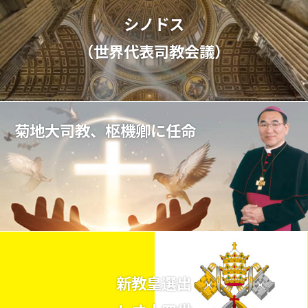
シノドス
（世界代表司教会議）
菊地大司教、枢機卿に任命
新教皇選出