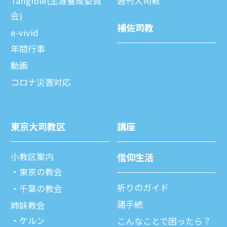
Tangible(生涯養成委員
週刊⼤司教
会)
補佐司教
e-vivid
年間⾏事
動画
コロナ災害対応
東京⼤司教区
講座
⼩教区案内
信仰⽣活
東京の教会
祈りのガイド
千葉の教会
諸⼿続
姉妹教会
ケルン
こんなことで困ったら？