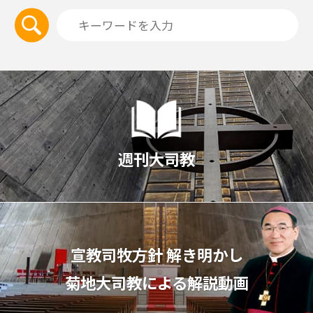
週刊大司教
宣教司牧⽅針 解き明かし
菊地⼤司教による解説動画