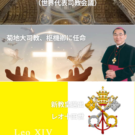
（世界代表司教会議）
菊地大司教、枢機卿に任命
新教皇選出
レオ十四世