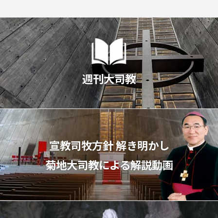
週刊大司教
宣教司牧⽅針 解き明かし
菊地⼤司教による解説動画