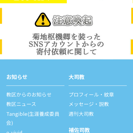
お知らせ
⼤司教
教区からのお知らせ
プロフィール・紋章
教区ニュース
メッセージ・説教
Tangible(生涯養成委員
週刊⼤司教
会)
補佐司教
e-vivid