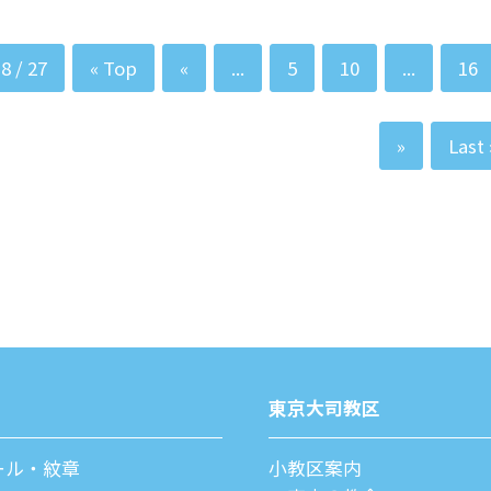
8 / 27
« Top
«
...
5
10
...
16
»
Last 
東京⼤司教区
ール・紋章
⼩教区案内