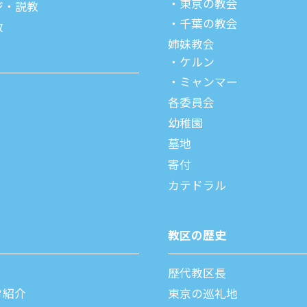
東京の教会
ジ・説教
千葉の教会
教
姉妹教会
ケルン
ミャンマー
各委員会
幼稚園
墓地
寄付
カテドラル
教区の歴史
歴代教区⻑
タ紹介
東京の巡礼地