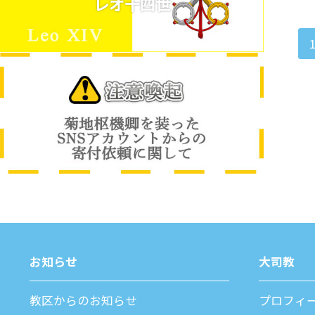
レオ十四世
1
お知らせ
⼤司教
教区からのお知らせ
プロフィ