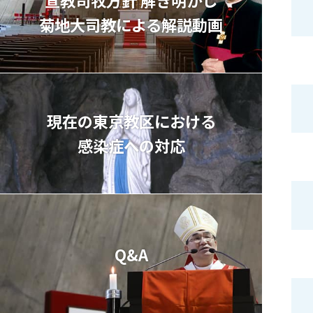
菊地⼤司教による解説動画
現在の東京教区における
感染症への対応
Q&A