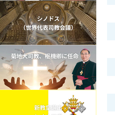
シノドス
（世界代表司教会議）
菊地大司教、枢機卿に任命
新教皇選出