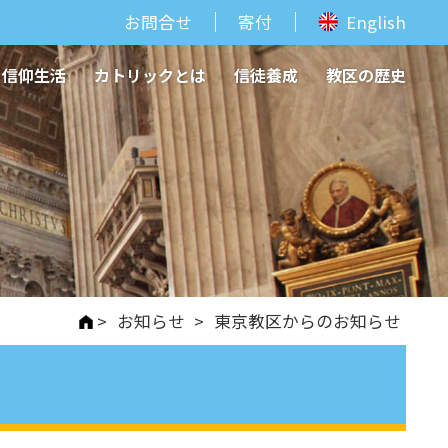
お問合せ
寄付
English
信仰生活
カトリックとは
信徒養成
教区の歴史
>
お知らせ
>
東京教区からのお知らせ