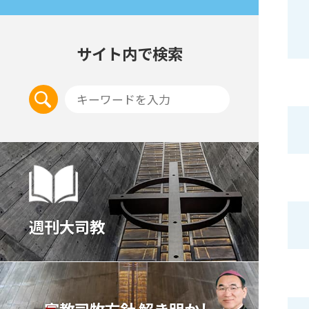
サイト内で検索
週刊大司教
宣教司牧⽅針 解き明かし