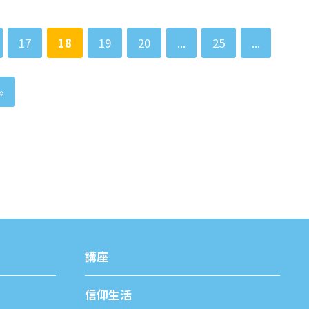
17
18
19
20
...
25
...
»
講座
信仰⽣活