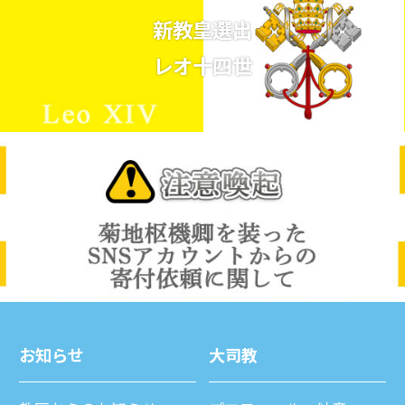
新教皇選出
レオ十四世
お知らせ
⼤司教