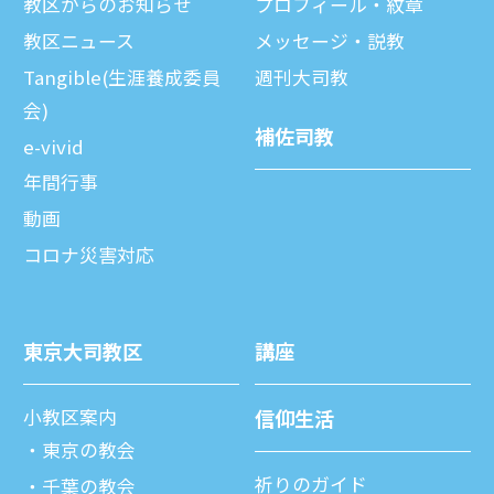
教区からのお知らせ
プロフィール・紋章
教区ニュース
メッセージ・説教
Tangible(生涯養成委員
週刊⼤司教
会)
補佐司教
e-vivid
年間⾏事
動画
コロナ災害対応
東京⼤司教区
講座
⼩教区案内
信仰⽣活
東京の教会
祈りのガイド
千葉の教会