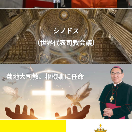
シノドス
（世界代表司教会議）
菊地大司教、枢機卿に任命