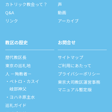
カトリック教会って？
声
Q&A
動画
リンク
アーカイブ
教区の歴史
お問合せ
歴代教区⻑
サイトマップ
東京の巡礼地
ご利⽤にあたって
⼈ －殉教者－
プライバシーポリシー
ペトロ・カスイ
東京大司教区運営事務
岐部神父
マニュアル暫定版
ヨハネ原主水
巡礼ガイド