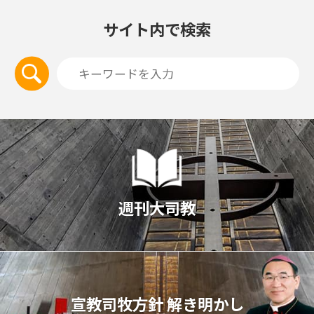
サイト内で検索
週刊大司教
宣教司牧⽅針 解き明かし