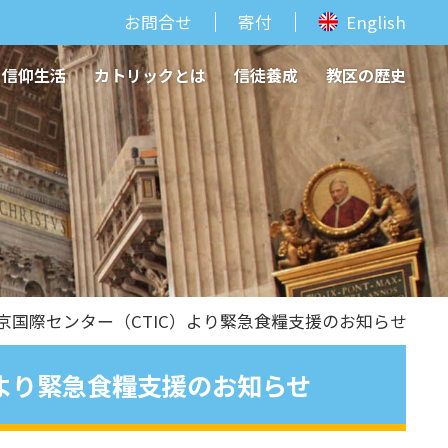
お問合せ
寄付
English
信仰生活
カトリックとは
信徒養成
教区の歴史
京国際センター（CTIC）より緊急食糧支援のお知らせ
）より緊急食糧支援のお知らせ