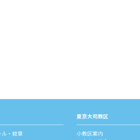
東京⼤司教区
ール・紋章
⼩教区案内