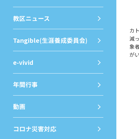
教区ニュース
カ
減
Tangible(生涯養成委員会)
象
が
e-vivid
年間⾏事
動画
コロナ災害対応