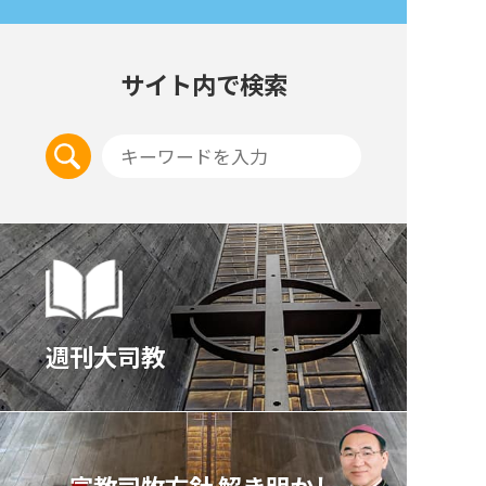
サイト内で検索
週刊大司教
宣教司牧⽅針 解き明かし