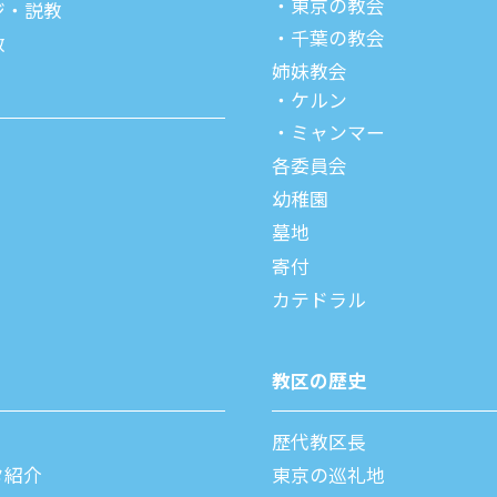
東京の教会
ジ・説教
千葉の教会
教
姉妹教会
ケルン
ミャンマー
各委員会
幼稚園
墓地
寄付
カテドラル
教区の歴史
歴代教区⻑
タ紹介
東京の巡礼地