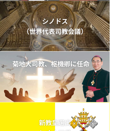
シノドス
（世界代表司教会議）
菊地大司教、枢機卿に任命
新教皇選出