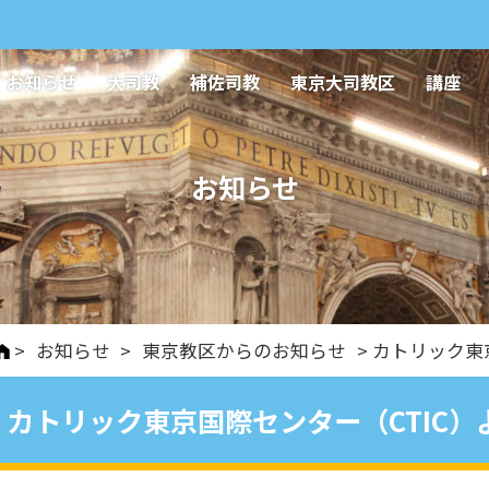
お知らせ
大司教
補佐司教
東京大司教区
講座
お知らせ
>
お知らせ
>
東京教区からのお知らせ
> カトリック東
カトリック東京国際センター（CTIC