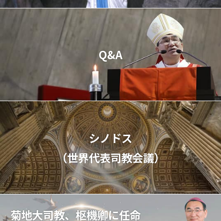
Q&A
シノドス
（世界代表司教会議）
菊地大司教、枢機卿に任命