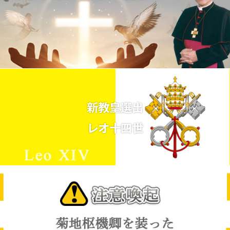
新教皇選出
レオ十四世