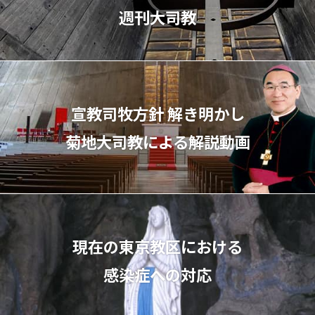
週刊大司教
宣教司牧⽅針 解き明かし
菊地⼤司教による解説動画
現在の東京教区における
感染症への対応