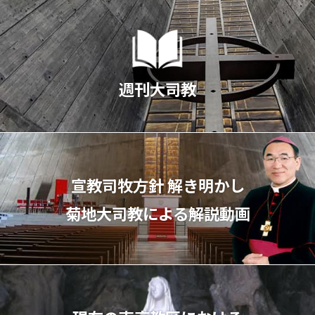
週刊大司教
宣教司牧⽅針 解き明かし
菊地⼤司教による解説動画