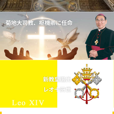
菊地大司教、枢機卿に任命
新教皇選出
レオ十四世