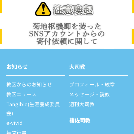
お知らせ
⼤司教
教区からのお知らせ
プロフィール・紋章
教区ニュース
メッセージ・説教
Tangible(生涯養成委員
週刊⼤司教
会)
補佐司教
e-vivid
年間⾏事