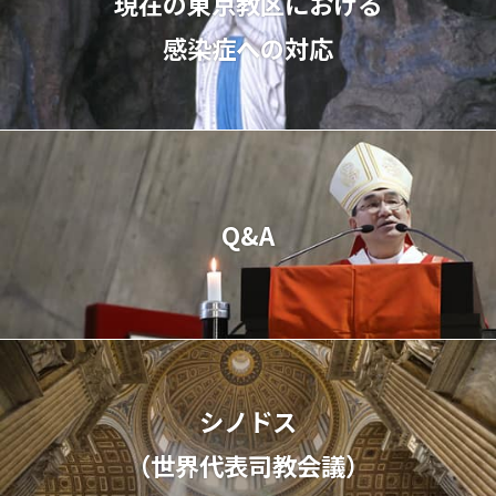
現在の東京教区における
感染症への対応
Q&A
シノドス
（世界代表司教会議）