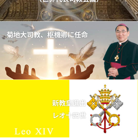
菊地大司教、枢機卿に任命
新教皇選出
レオ十四世