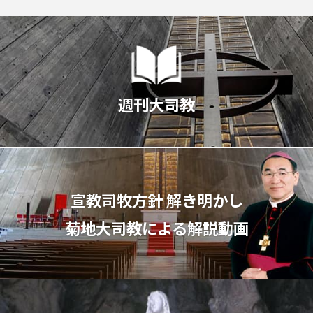
週刊大司教
宣教司牧⽅針 解き明かし
菊地⼤司教による解説動画