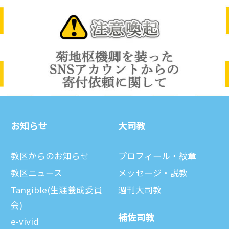
お知らせ
⼤司教
教区からのお知らせ
プロフィール・紋章
教区ニュース
メッセージ・説教
Tangible(生涯養成委員
週刊⼤司教
会)
補佐司教
e-vivid