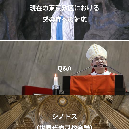
現在の東京教区における
感染症への対応
Q&A
シノドス
（世界代表司教会議）