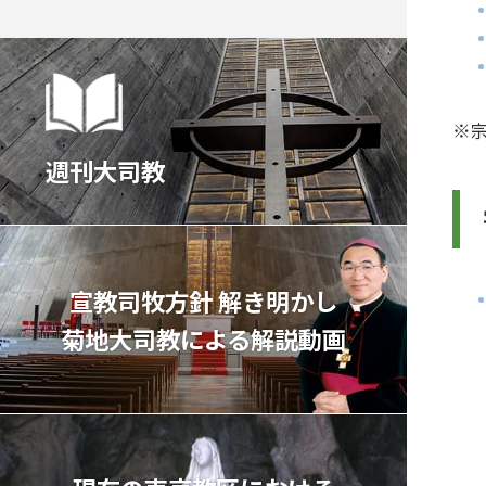
※
週刊大司教
宣教司牧⽅針 解き明かし
菊地⼤司教による解説動画