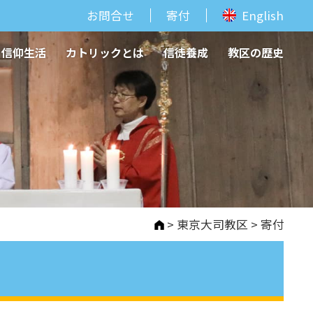
お問合せ
寄付
English
信仰生活
カトリックとは
信徒養成
教区の歴史
>
東京大司教区
> 寄付