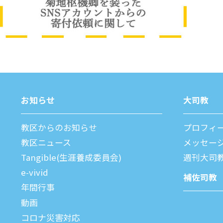
お知らせ
⼤司教
教区からのお知らせ
プロフィ
教区ニュース
メッセー
Tangible(生涯養成委員会)
週刊⼤司
e-vivid
補佐司教
年間⾏事
動画
コロナ災害対応