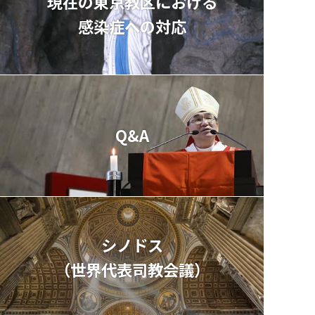
現在の東京教区における
感染症への対応
Q&A
シノドス
（世界代表司教会議）