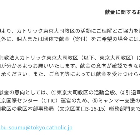
献金に関する
頃より、カトリック東京大司教区の活動にご理解とご協力を
以外に、個人または団体で献金（寄付）をご希望の場合には
．宗教法人カトリック東京大司教区（以下、東京大司教区）
向が分かるようお願いいたします。献金の意向が確認できな
了承ください。また、ご意向等によっては献金を受けつけら
．献金の意向としては、①東京大司教区の活動全般、②引退
東京国際センター（CTIC）運営のため、⑤ミャンマー支援
司教区の教区本部事務局（文京区関口3-16-15）総務部門
bu-soumu@tokyo.catholic.jp