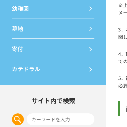
※
幼稚園
メ
墓地
3
関
寄付
4
で
カテドラル
5
必
サイト内で検索