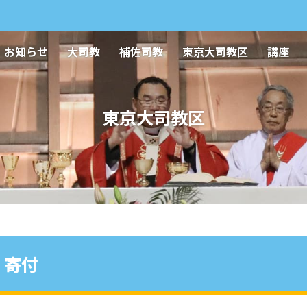
お知らせ
大司教
補佐司教
東京大司教区
講座
東京大司教区
寄付