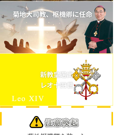
菊地大司教、枢機卿に任命
新教皇選出
レオ十四世