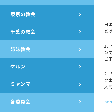
東京の教会
日
千葉の教会
ど
1
姉妹教会
意
ご
ケルン
2
ク
ミャンマー
大
各委員会
hon