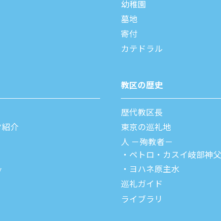
幼稚園
墓地
寄付
カテドラル
教区の歴史
歴代教区⻑
タ紹介
東京の巡礼地
⼈ －殉教者－
ペトロ・カスイ
岐部神
ヨハネ原主水
ブ
巡礼ガイド
ライブラリ