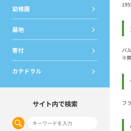
19
幼稚園
墓地
寄付
バ
※
カテドラル
サイト内で検索
フ