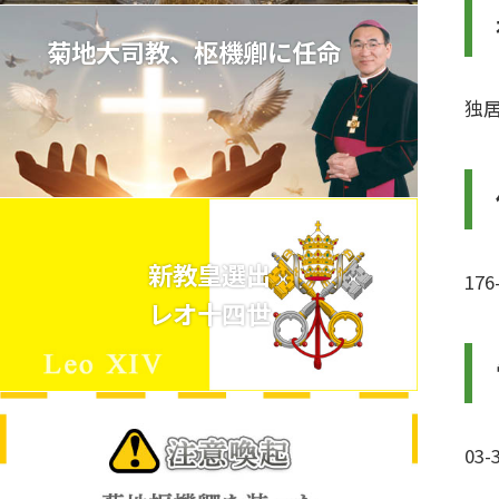
菊地大司教、枢機卿に任命
独
新教皇選出
17
レオ十四世
03-