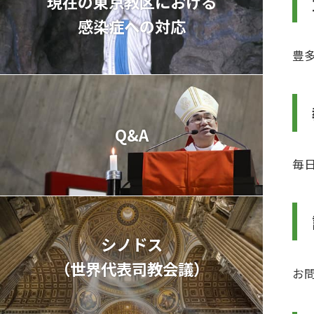
現在の東京教区における
感染症への対応
豊
Q&A
毎日
シノドス
（世界代表司教会議）
お