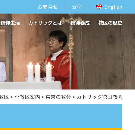
お問合せ
寄付
English
信仰生活
カトリックとは
信徒養成
教区の歴史
教区
>
⼩教区案内
>
東京の教会
> カトリック徳田教会