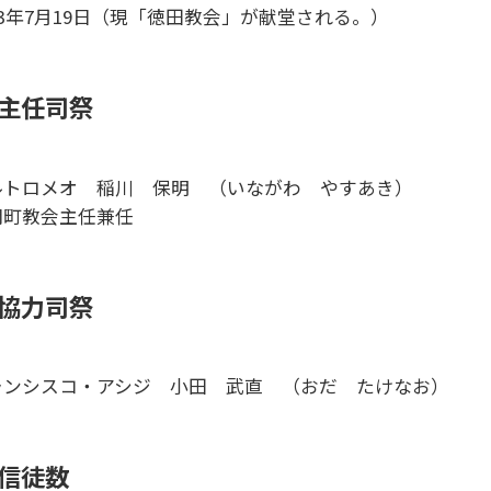
53年7月19日（現「徳田教会」が献堂される。）
主任司祭
ルトロメオ 稲川 保明 （いながわ やすあき）
関町教会主任兼任
協力司祭
ランシスコ・アシジ 小田 武直 （おだ たけなお）
信徒数