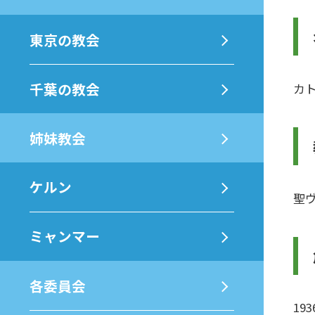
東京の教会
千葉の教会
カ
姉妹教会
ケルン
聖
ミャンマー
各委員会
19