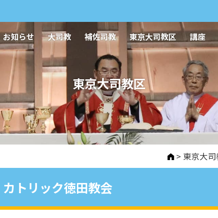
お知らせ
大司教
補佐司教
東京大司教区
講座
東京大司教区
>
東京大司
カトリック徳田教会