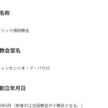
名称
トリック徳田教会
教会堂名
ヴィンセンシオ・ア・パウロ
創立年月日
36年5月（前身の江古田教会が小教区となる。）