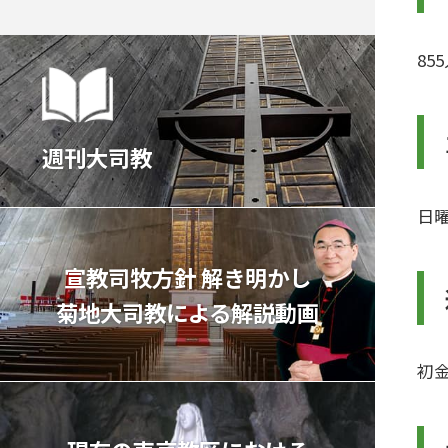
85
週刊大司教
日曜
宣教司牧⽅針 解き明かし
菊地⼤司教による解説動画
初金