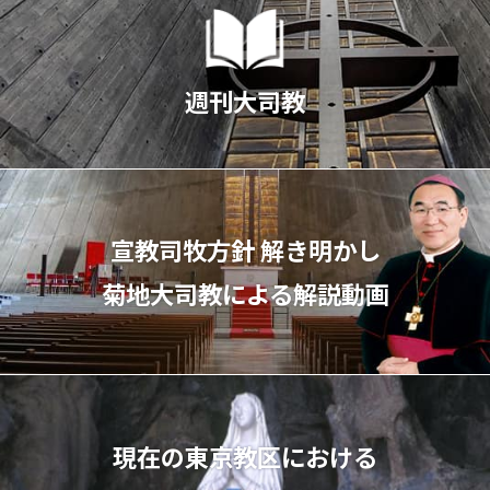
週刊大司教
宣教司牧⽅針 解き明かし
菊地⼤司教による解説動画
現在の東京教区における