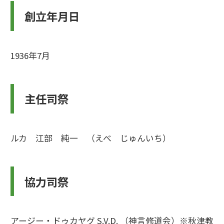
創立年月日
1936年7月
主任司祭
ルカ 江部 純一 （えべ じゅんいち）
協力司祭
アージー・ドゥカヤグ S.V.D. （神言修道会）※秋津教