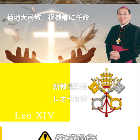
菊地大司教、枢機卿に任命
新教皇選出
レオ十四世