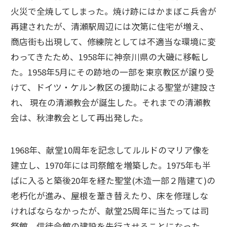
火災で全焼してしまった。焼け跡にはかまぼこ兵舎が
再建されたが、清瀬駅周辺には次第に住宅が増え、
商店街も出現して、修練院としては不適当な環境に変
わってきたため、1958年に神奈川県の大磯に移転し
た。1958年5月にその跡地の一部を東京教区が譲り受
けて、ドイツ・ケルン教区の援助による聖堂が建設さ
れ、 現在の清瀬教会が誕生した。それまでの清瀬教
会は、秋津教会として再出発した。
1968年、献堂10周年を記念してルルドのマリア像を
建立し、1970年には司祭館を増築した。1975年も半
ばに入ると築後20年を経た聖堂(木造一部２階建て)の
老朽化が進み、屋根を葦き替えたり、床を修理しな
ければならなかったが、献堂25周年に当たっては司
祭館、信徒会館の建設を先行させることになった。