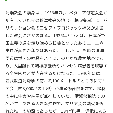
清瀬教会の前身は 、1936年7月、ベタニア修道女会が
所有していた今の秋津教会の地（清瀬市梅園）に、パ
リミッション会のヨゼフ・フロジャック神父が創設
した教会にさかのぼる。 1936年といえば、日本が軍
国主義の道を走り始める転機となったあの二・二六
事件が起きた年ではあった。 しかし、当時の清瀬
周辺は世間の喧騒をよそに、のどかな農村地帯であ
り、人里離れて結核療養所やハンセン病患者を収容す
る全生園などが点在するだけだった。1940年には、
西武鉄道清瀬駅の南、約100メートルのところにマリ
ア会（約8,000坪の土地）が清瀬修練院を建て、松林
の中に牛舎や納屋が点在していた。 清瀬修練院は80
名が生活できる大きな建物で、マリア会の戦火を逃
れた唯一の施設であったが、1947年6月、漏電による