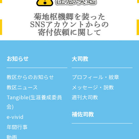
お知らせ
⼤司教
教区からのお知らせ
プロフィール・紋章
教区ニュース
メッセージ・説教
Tangible(生涯養成委員
週刊⼤司教
会)
補佐司教
e-vivid
年間⾏事
動画