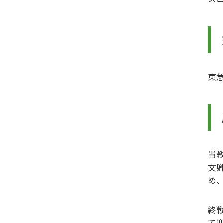
東
当
文
め
終
て