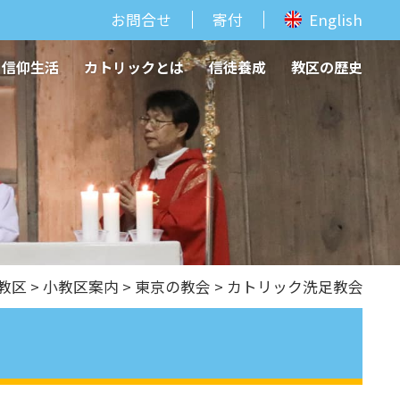
お問合せ
寄付
English
信仰生活
カトリックとは
信徒養成
教区の歴史
教区
>
⼩教区案内
>
東京の教会
> カトリック洗足教会