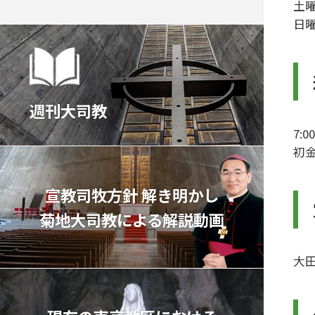
土曜
日曜
週刊大司教
7:0
初金
宣教司牧⽅針 解き明かし
菊地⼤司教による解説動画
大