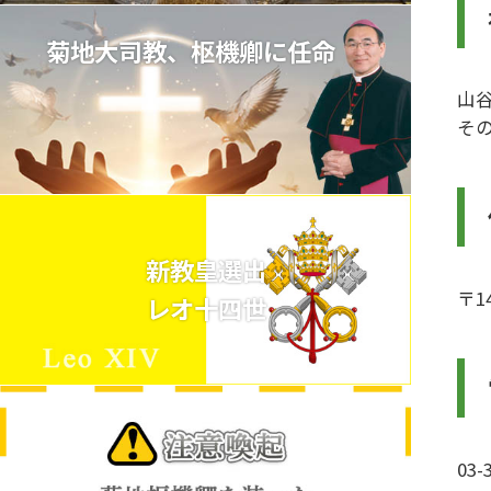
菊地大司教、枢機卿に任命
山
そ
新教皇選出
〒1
レオ十四世
03-