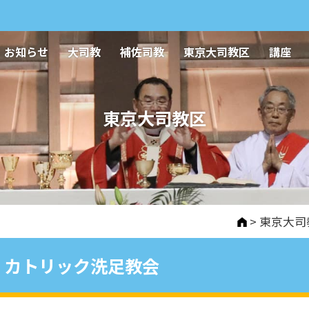
お知らせ
大司教
補佐司教
東京大司教区
講座
東京大司教区
>
東京大司
カトリック洗足教会