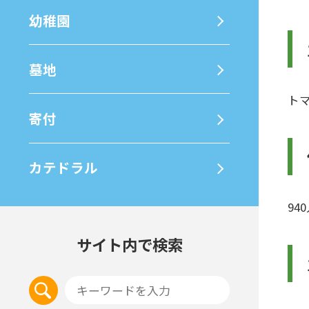
幼稚園
墓地
ト
寄付
カテドラル
94
サイト内で検索