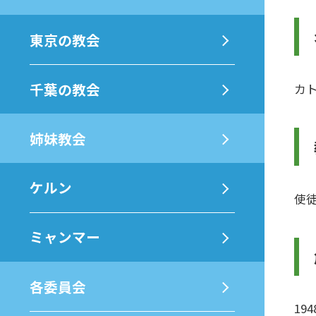
東京の教会
千葉の教会
カ
姉妹教会
ケルン
使
ミャンマー
各委員会
19