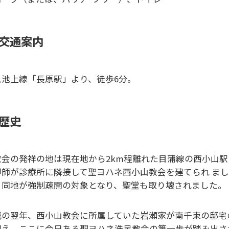
交通案内
急池上線「長原駅」より、徒歩6分。
歴史
教会の発祥の地は現在地から2km程離れた目蒲線の西小山
卿師が診療所に隣接して聖ヨハネ西小山教会を建てられ ま
、同地が強制疎開の対象となり、聖堂も取り壊されました。
戦の翌年、西小山教会に所属していた岩瀬家が南千束の邸宅
迎え、ここに今日ある聖ヨハネ洗足教会の第一歩が踏み出さ