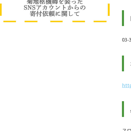
03-
htt
ス