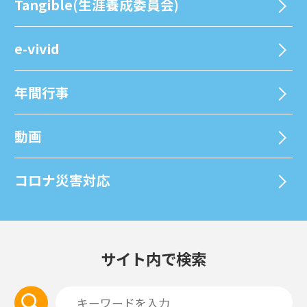
Tangible(生涯養成委員会)
e-vivid
年間⾏事
動画
コロナ災害対応
サイト内で検索