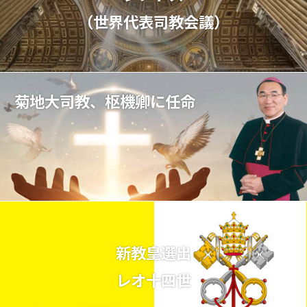
（世界代表司教会議）
菊地大司教、枢機卿に任命
新教皇選出
レオ十四世