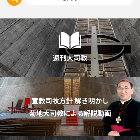
週刊大司教
宣教司牧⽅針 解き明かし
菊地⼤司教による解説動画