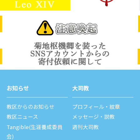
お知らせ
⼤司教
教区からのお知らせ
プロフィール・紋章
教区ニュース
メッセージ・説教
Tangible(生涯養成委員
週刊⼤司教
会)