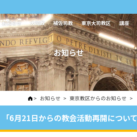
お知らせ
大司教
補佐司教
東京大司教区
講座
お知らせ
>
お知らせ
>
東京教区からのお知らせ
>
「6月21日からの教会活動再開につい