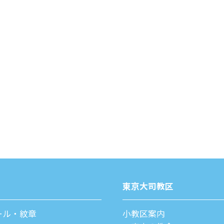
東京⼤司教区
ール・紋章
⼩教区案内