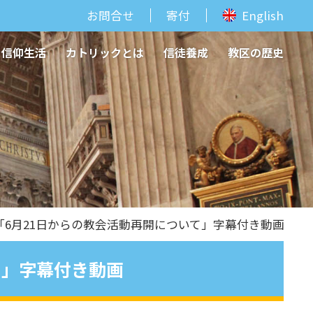
お問合せ
寄付
English
信仰生活
カトリックとは
信徒養成
教区の歴史
 「6月21日からの教会活動再開について」字幕付き動画
て」字幕付き動画