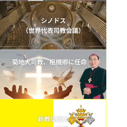
シノドス
（世界代表司教会議）
菊地大司教、枢機卿に任命
新教皇選出