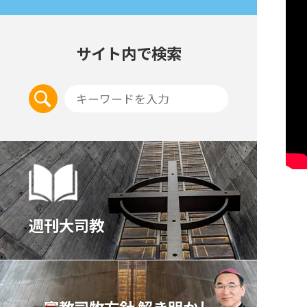
サイト内で検索
週刊大司教
宣教司牧⽅針 解き明かし