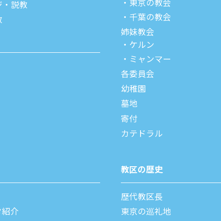
東京の教会
ジ・説教
千葉の教会
教
姉妹教会
ケルン
ミャンマー
各委員会
幼稚園
墓地
寄付
カテドラル
教区の歴史
歴代教区⻑
タ紹介
東京の巡礼地