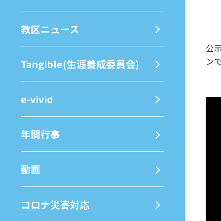
教区ニュース
公
ン
Tangible(生涯養成委員会)
e-vivid
年間⾏事
動画
コロナ災害対応