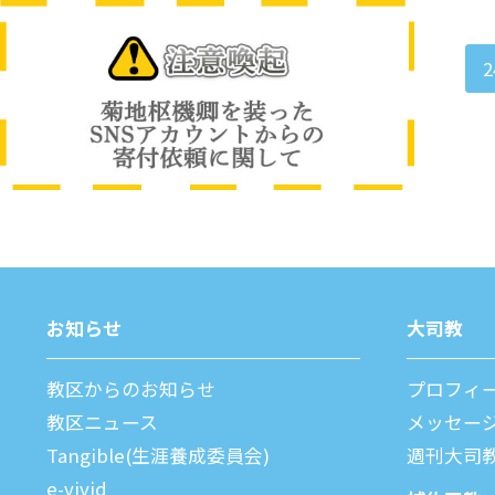
2
お知らせ
⼤司教
教区からのお知らせ
プロフィ
教区ニュース
メッセー
Tangible(生涯養成委員会)
週刊⼤司
e-vivid