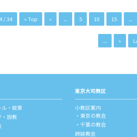
4 / 34
« Top
«
...
5
10
15
...
...
»
L
東京⼤司教区
ール・紋章
⼩教区案内
東京の教会
ジ・説教
千葉の教会
教
姉妹教会