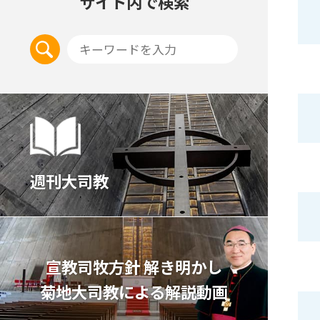
サイト内で検索
週刊大司教
宣教司牧⽅針 解き明かし
菊地⼤司教による解説動画