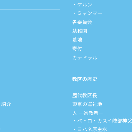
ケルン
ミャンマー
各委員会
幼稚園
墓地
寄付
カテドラル
教区の歴史
歴代教区⻑
タ紹介
東京の巡礼地
⼈ －殉教者－
ペトロ・カスイ
岐部神
ヨハネ原主水
ブ