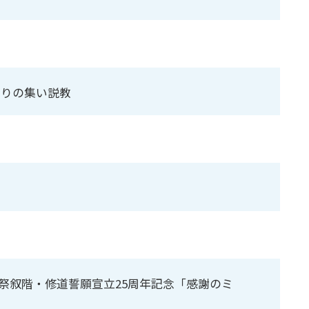
祈りの集い説教
祭叙階・修道誓願宣立25周年記念「感謝のミ