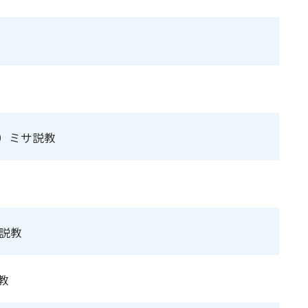
）ミサ説教
サ説教
教