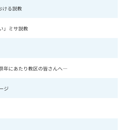
における説教
い」ミサ説教
祭年にあたり教区の皆さんへ―
ージ