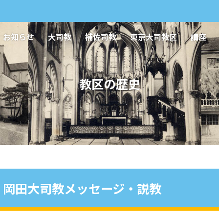
お知らせ
大司教
補佐司教
東京大司教区
講座
教区の歴史
岡田大司教メッセージ・説教