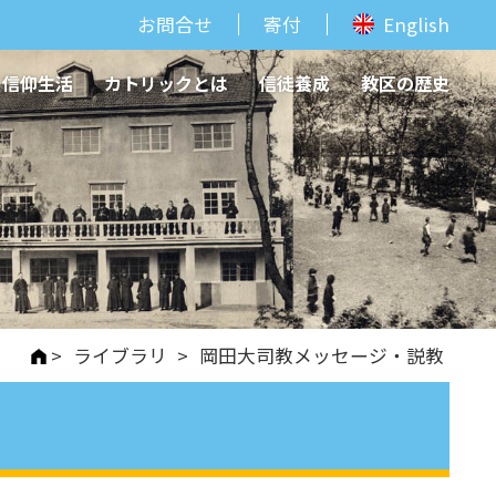
お問合せ
寄付
English
信仰生活
カトリックとは
信徒養成
教区の歴史
>
ライブラリ
>
岡田大司教メッセージ・説教