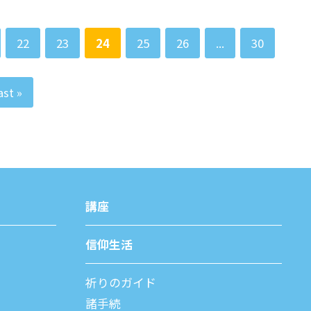
22
23
24
25
26
...
30
ast »
講座
信仰⽣活
祈りのガイド
諸⼿続