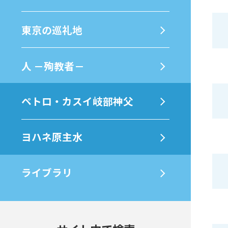
東京の巡礼地
⼈ －殉教者－
ペトロ・カスイ岐部神父
ヨハネ原主水
ライブラリ