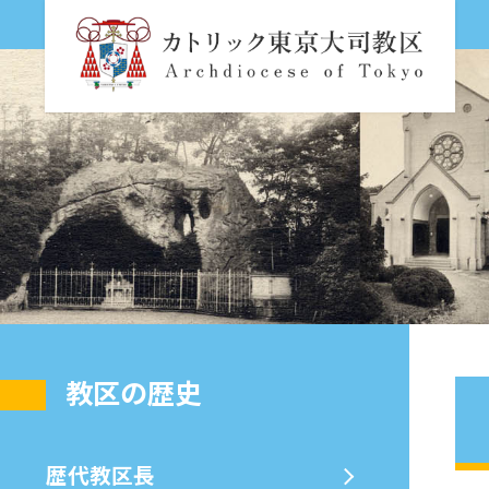
教区の歴史
歴代教区⻑