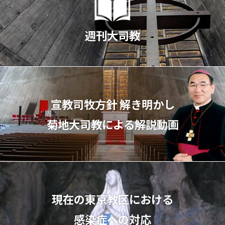
週刊大司教
宣教司牧⽅針 解き明かし
菊地⼤司教による解説動画
現在の東京教区における
感染症への対応