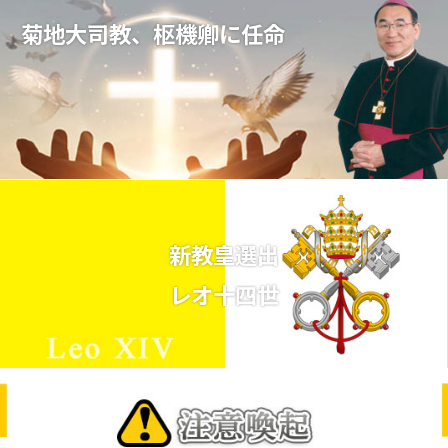
菊地大司教、枢機卿に任命
新教皇選出
レオ十四世