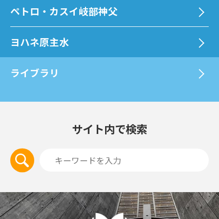
ペトロ・カスイ岐部神父
ヨハネ原主水
ライブラリ
サイト内で検索