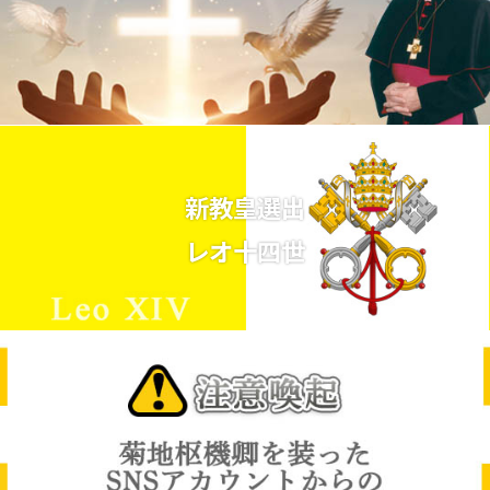
新教皇選出
レオ十四世