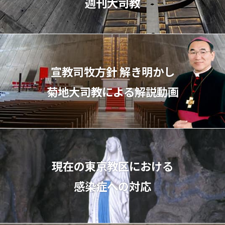
週刊大司教
宣教司牧⽅針 解き明かし
菊地⼤司教による解説動画
現在の東京教区における
感染症への対応