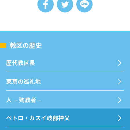
教区の歴史
歴代教区⻑
東京の巡礼地
⼈ －殉教者－
ペトロ・カスイ岐部神父