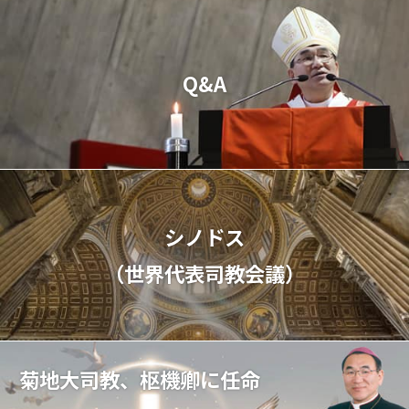
Q&A
シノドス
（世界代表司教会議）
菊地大司教、枢機卿に任命