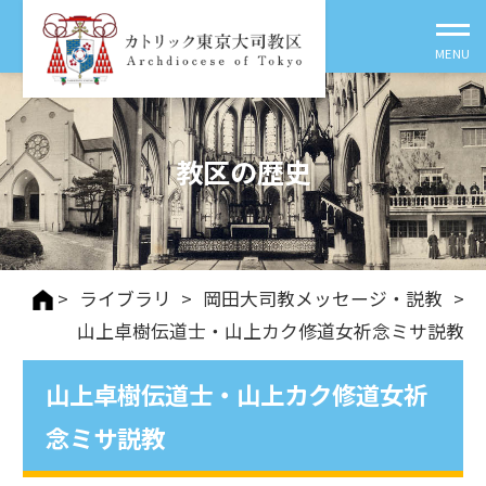
教区の歴史
>
ライブラリ
>
岡田大司教メッセージ・説教
>
山上卓樹伝道士・山上カク修道女祈念ミサ説教
山上卓樹伝道士・山上カク修道女祈
念ミサ説教