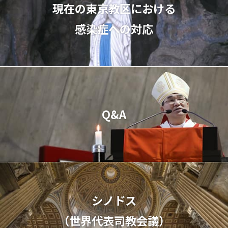
現在の東京教区における
感染症への対応
Q&A
シノドス
（世界代表司教会議）