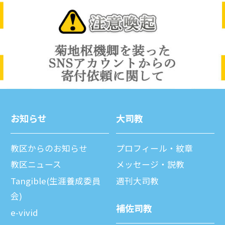
お知らせ
⼤司教
教区からのお知らせ
プロフィール・紋章
教区ニュース
メッセージ・説教
Tangible(生涯養成委員
週刊⼤司教
会)
補佐司教
e-vivid