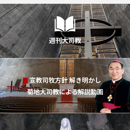
週刊大司教
宣教司牧⽅針 解き明かし
菊地⼤司教による解説動画