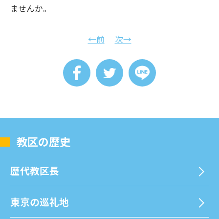
ませんか。
←前
次→
教区の歴史
歴代教区⻑
東京の巡礼地