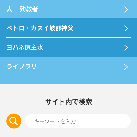
⼈ －殉教者－
ペトロ・カスイ岐部神父
ヨハネ原主水
ライブラリ
サイト内で検索