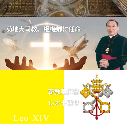
菊地大司教、枢機卿に任命
新教皇選出
レオ十四世