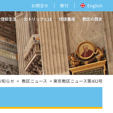
お問合せ
寄付
English
信仰生活
カトリックとは
信徒養成
教区の歴史
お知らせ
>
教区ニュース
> 東京教区ニュース第432号