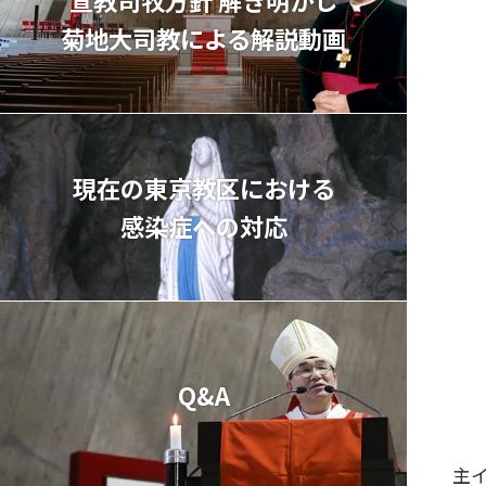
菊地⼤司教による解説動画
現在の東京教区における
感染症への対応
Q&A
主