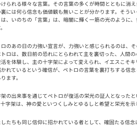
つけられる様々な言葉。その言葉の多くが時間とともに消え
の裏には何ら信念も価値観も無いことが分かります。そうい
」は、いのちの「言葉」は、暗闇に輝く一筋の光のように、
す。
トロのあの日の力強い宣言が、力強いと感じられるのは、そ
ペトロは、数日前の恐れにとらわれて主を裏切った、人間の
復活を体験し、主の十字架によって変えられ、イエスこそキ
招かれているという確信が、ペトロの言葉を裏打ちする信念
あります。
字架の出来事を通じてペトロが復活の栄光の証人となったと
。十字架は、神の愛といつくしみとゆるしと希望と栄光を示
たしたちも同じ信仰に招かれている者として、確固たる信念