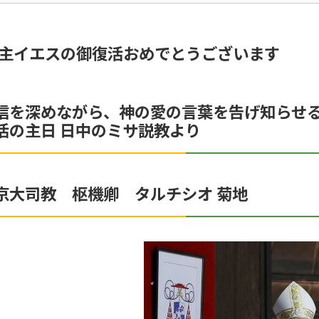
主イエスの御復活おめでとうございます
信を深めながら、神の愛の言葉を告げ知らせ
活の主日 日中のミサ説教より
京大司教 枢機卿 タルチシオ 菊地