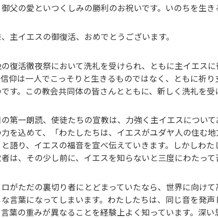
、御父の愛といつくしみの勝利のお祝いです。いのちを生き
様、主イエスの御復活、おめでとうございます。
晩の復活徹夜祭において洗礼を受けられ、ともに主イエスに
。信仰は一人でこっそりと生きるものではなく、ともに祈り
のです。この教会共同体の皆さんとともに、新しく洗礼を受
日の第一朗読、使徒たちの宣教は、力強く主イエスについて
の力を込めて、「わたしたちは、イエスがユダヤ人の住む地
」と語り、イエスの福音を宣べ伝えていきます。しかしわた
教者は、その少し前に、イエスを知らないと三度にわたって
トロがただの裏切り者にとどまっていたなら、世界に向けて
らな言葉になってしまいます。わたしたちは、同じ音を発声
、言葉の重みが異なることを経験上よく知っています。深い