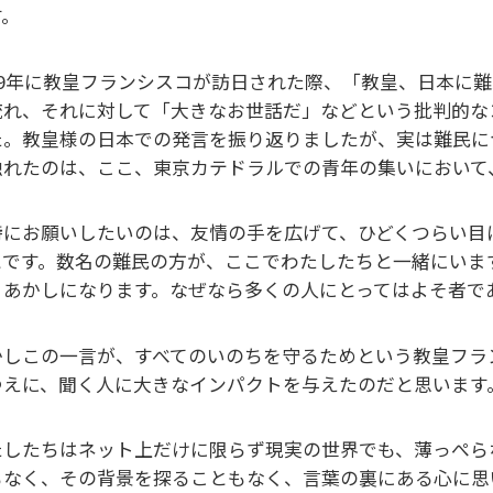
す。
019年に教皇フランシスコが訪日された際、「教皇、日本に
流れ、それに対して「大きなお世話だ」などという批判的な
た。教皇様の日本での発言を振り返りましたが、実は難民に
触れたのは、ここ、東京カテドラルでの青年の集いにおいて
特にお願いしたいのは、友情の手を広げて、ひどくつらい目
とです。数名の難民の方が、ここでわたしたちと一緒にいま
、あかしになります。なぜなら多くの人にとってはよそ者で
かしこの一言が、すべてのいのちを守るためという教皇フラ
ゆえに、聞く人に大きなインパクトを与えたのだと思います
たしたちはネット上だけに限らず現実の世界でも、薄っぺら
もなく、その背景を探ることもなく、言葉の裏にある心に思