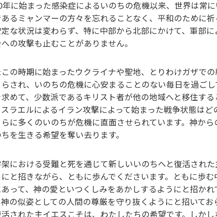
020年に始まった感染症によるいのちの危機以来、世界は常
であるミャンマーの方々を忘れることなく、平和のために祈
安定な状況は変わらず、特に中部から北部にかけて、軍部に
会への攻撃も止むことがありません。
たこの時期に始まったウクライナや聖地、とりわけガザでの
さらされ、いのちの危機に心安まることのない毎日を過ごし
を求めて、少数派であるキリスト者が他の地域へと移住する
イスラエルによるイラン攻撃によって始まった戦争状態はど
さらに多くのいのちが危機に直面させられています。神から
のちを生きる希望を奪い去ります。
字架における受難と死を通じて新しいいのちへと復活された
うにと招きながら、ともに歩んでくださいます。ともに歩む
にあって、神の愛といつくしみをあかしするようにと招かれ
、神の似姿としての人間の尊厳を守り抜くようにと招いてお
復活された主イエスこそは、わたしたちの希望です。しかし