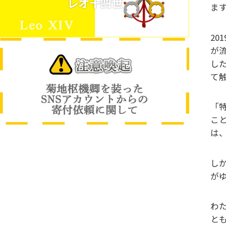
レオ十四世
ま
2
が
し
て
「
こ
は
し
が
わ
と