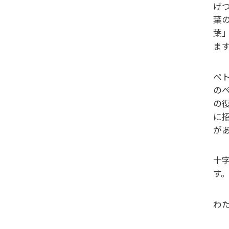
げ
葉
葉
ま
ペ
の
の
に
が
十
す
わ