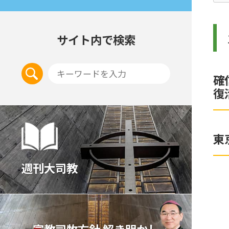
サイト内で検索
確
復
東
週刊大司教
宣教司牧⽅針 解き明かし