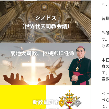
く
シノドス
皆
（世界代表司教会議）
昨
す
も
菊地大司教、枢機卿に任命
本
身
す
宣
ペ
ぺ
新教皇選出
で