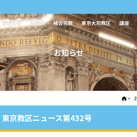
お知らせ
大司教
補佐司教
東京大司教区
講座
お知らせ
>
東京教区ニュース第432号