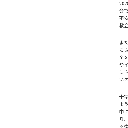
2
会
不
教
ま
に
全
や
に
い
十
よ
中
り
る