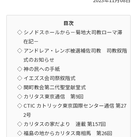
2023年11月08日
目次
◇ シノドスホールから－菊地大司教ローマ滞
在記－
◇ アンドレア・レンボ被選補佐司教 司教叙階
式のお知らせ
◇ 神の民への手紙
◇ イエズス会司祭叙階式
◇ 関町教会第二代聖堂献堂式
◇ カリタス東京通信 第9回
◇ CTIC カトリック東京国際センター通信 第27
2号
◇ カリタスの家だより 連載 第157回
◇ 福島の地からカリタス南相馬 第26回