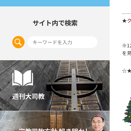
★
サイト内で検索
※
を
☆
週刊大司教
宣教司牧⽅針 解き明かし