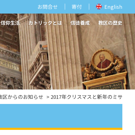
お問合せ
寄付
English
信仰生活
カトリックとは
信徒養成
教区の歴史
教区からのお知らせ
> 2017年クリスマスと新年のミサ