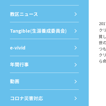
教区ニュース
20
Tangible(生涯養成委員会)
ク
貧
世
e-vivid
つ
ク
ら
年間⾏事
動画
コロナ災害対応