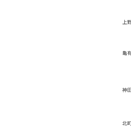
上
亀
神
北