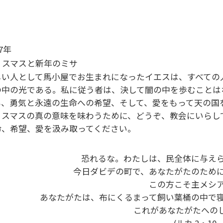
17年
リスマスと新年のミサ
しい人として馬小屋でお生まれになったイエスは、すべての
の中の光である。私に従う者は、決して闇の中を歩むことは
も、勇気と永遠の生命への希望、そして、愛をもって天の国
リスマスの真の意味を味わうために、どうぞ、教会にいらし
命、希望、愛を汲み取ってください。
恐れるな。わたしは、民全体に与え
今日ダビデの町で、あなたがたのため
この方こそ主メシ
あなたがたは、布にくるまって飼い葉桶の中で
これがあなたがたへの
(ルカ 2・10 –