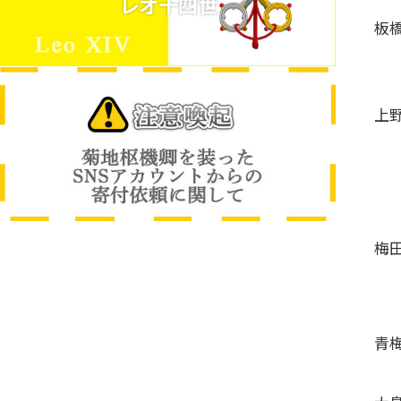
レオ十四世
板
上
梅
青