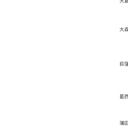
大
大
荻
葛
蒲