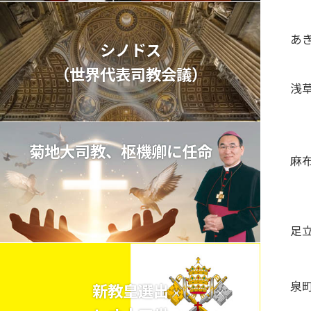
あ
シノドス
（世界代表司教会議）
浅
菊地大司教、枢機卿に任命
麻
足
泉
新教皇選出