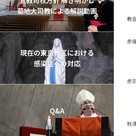
菊地⼤司教による解説動画
教
赤
現在の東京教区における
感染症への対応
赤
Q&A
秋