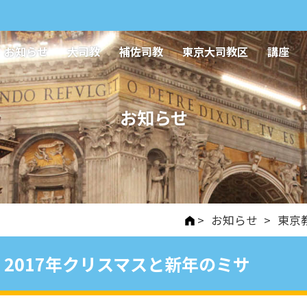
お知らせ
大司教
補佐司教
東京大司教区
講座
お知らせ
>
お知らせ
>
東京
2017年クリスマスと新年のミサ