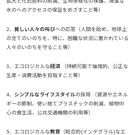
拡大と化石燃料の削減、生物多様性の保護、清潔な
水のへのアクセスの保証をめざすこと等）
2．
貧しい人々の叫び
への応答（人間を始め、地球上
の全てのいのちを、特に、困難な状況に置かれている
人々のいのちを守ること等）
3．エコロジカルな
経済
（持続可能で倫理的、公正な
生産・消費活動を目指すこと等）
4．
シンプルなライフスタイル
の採用 （資源やエネル
ギーの節制、使い捨てプラスチックの削減、植物中
心の食生活、公共交通機関の利用等）
5．エコロジカルな
教育
（総合的(インテグラル)なエ