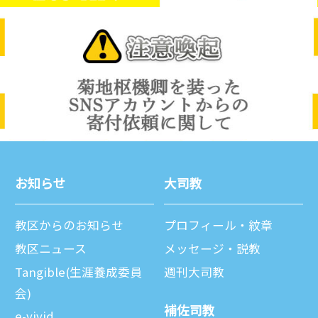
お知らせ
⼤司教
教区からのお知らせ
プロフィール・紋章
教区ニュース
メッセージ・説教
Tangible(生涯養成委員
週刊⼤司教
会)
補佐司教
e-vivid