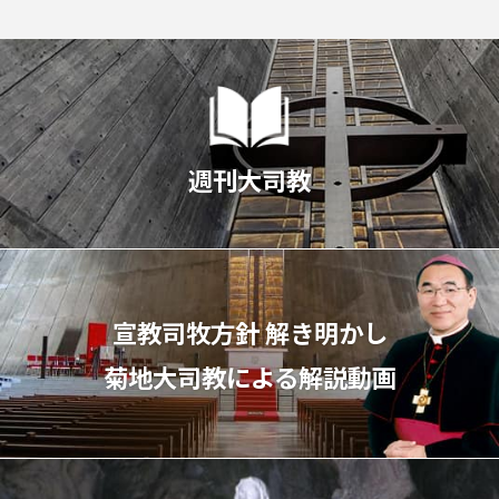
週刊大司教
宣教司牧⽅針 解き明かし
菊地⼤司教による解説動画