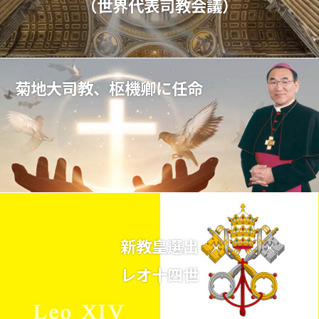
（世界代表司教会議）
菊地大司教、枢機卿に任命
新教皇選出
レオ十四世