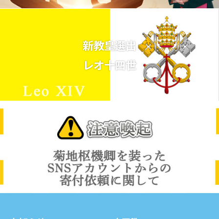
新教皇選出
レオ十四世