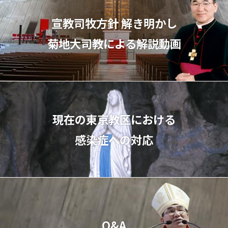
宣教司牧⽅針 解き明かし
菊地⼤司教による解説動画
現在の東京教区における
感染症への対応
Q&A