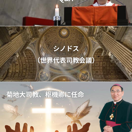
シノドス
（世界代表司教会議）
菊地大司教、枢機卿に任命