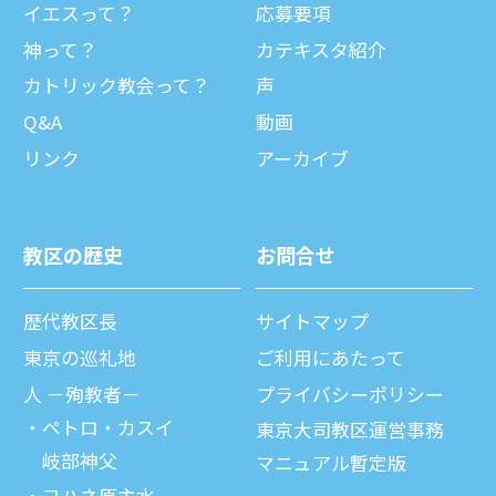
イエスって？
応募要項
神って？
カテキスタ紹介
カトリック教会って？
声
Q&A
動画
リンク
アーカイブ
教区の歴史
お問合せ
歴代教区⻑
サイトマップ
東京の巡礼地
ご利⽤にあたって
⼈ －殉教者－
プライバシーポリシー
ペトロ・カスイ
東京大司教区運営事務
岐部神父
マニュアル暫定版