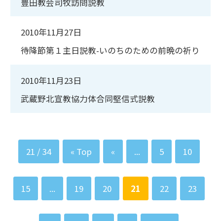
豊田教会司牧訪問説教
2010年11月27日
待降節第１主日説教-いのちのための前晩の祈り
2010年11月23日
武蔵野北宣教協力体合同堅信式説教
21 / 34
« Top
«
...
5
10
15
...
19
20
21
22
23