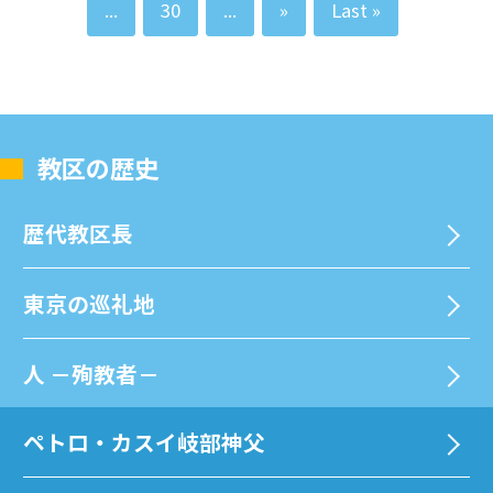
...
30
...
»
Last »
教区の歴史
歴代教区⻑
東京の巡礼地
⼈ －殉教者－
ペトロ・カスイ岐部神父