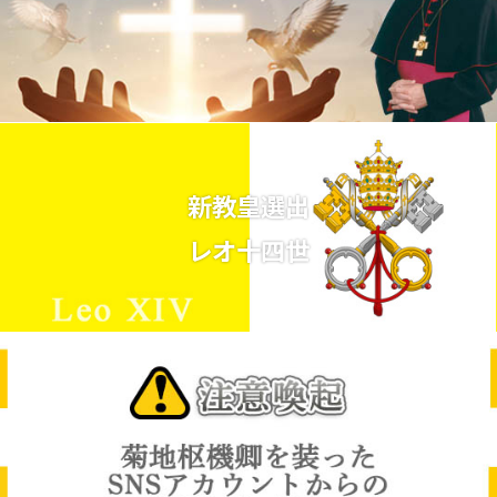
新教皇選出
レオ十四世