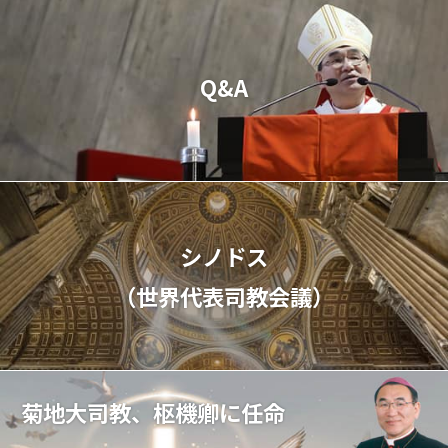
Q&A
シノドス
（世界代表司教会議）
菊地大司教、枢機卿に任命