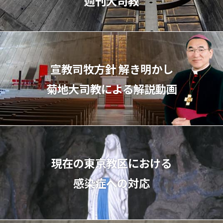
週刊大司教
宣教司牧⽅針 解き明かし
菊地⼤司教による解説動画
現在の東京教区における
感染症への対応