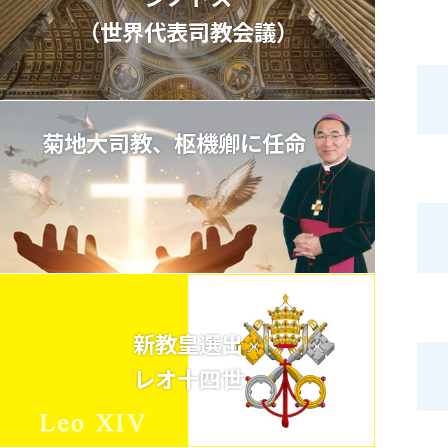
（世界代表司教会議）
菊地大司教、枢機卿に任命
新教皇選出
レオ十四世