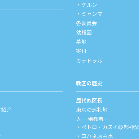
ケルン
ミャンマー
各委員会
幼稚園
墓地
寄付
カテドラル
教区の歴史
歴代教区⻑
タ紹介
東京の巡礼地
⼈ －殉教者－
ペトロ・カスイ
岐部神
ヨハネ原主水
ブ