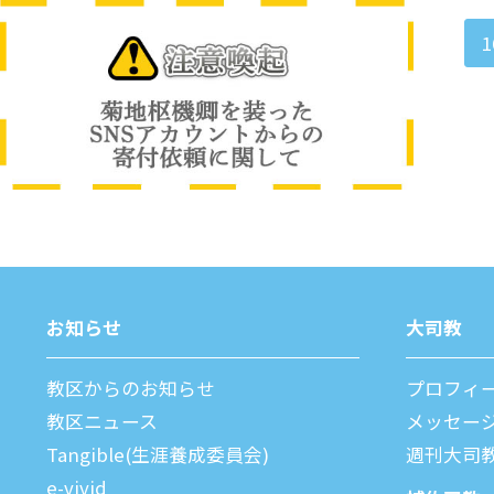
1
お知らせ
⼤司教
教区からのお知らせ
プロフィ
教区ニュース
メッセー
Tangible(生涯養成委員会)
週刊⼤司
e-vivid