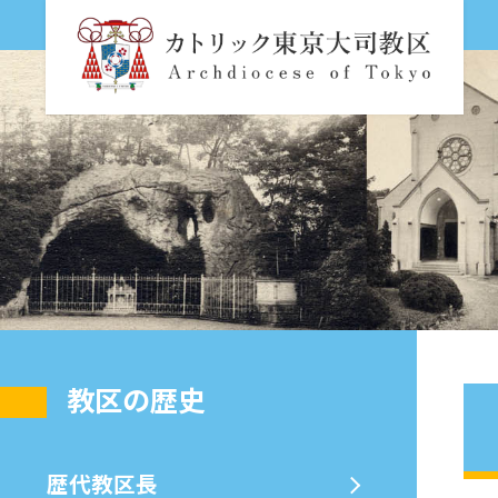
教区の歴史
歴代教区⻑