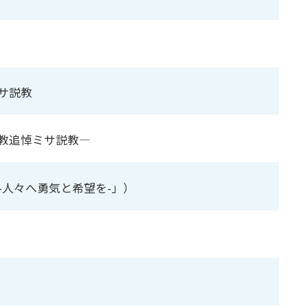
サ説教
教追悼ミサ説教―
-人々へ勇気と希望を-」）