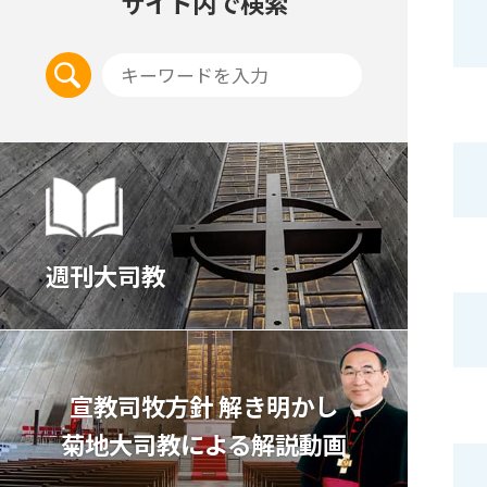
サイト内で検索
週刊大司教
宣教司牧⽅針 解き明かし
菊地⼤司教による解説動画