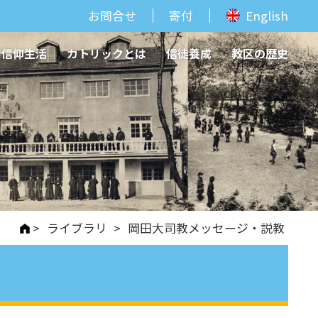
お問合せ
寄付
English
信仰生活
カトリックとは
信徒養成
教区の歴史
>
ライブラリ
>
岡田大司教メッセージ・説教