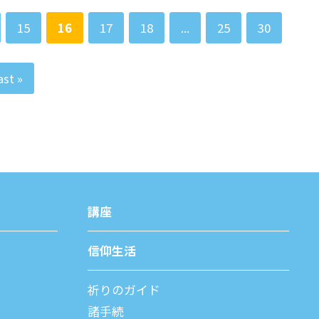
15
16
17
18
...
25
30
ast »
講座
信仰⽣活
祈りのガイド
諸⼿続