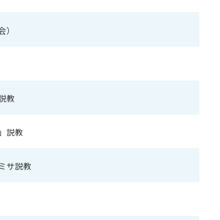
会）
説教
」説教
ミサ説教