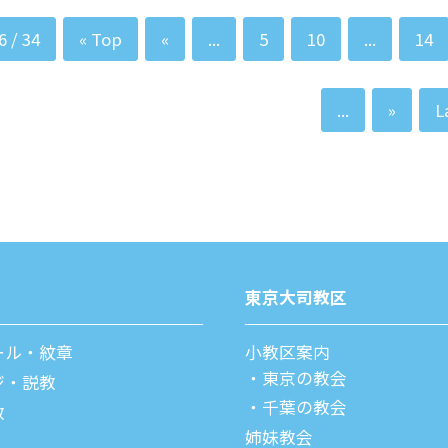
6 / 34
« Top
«
...
5
10
...
14
...
»
L
東京⼤司教区
ール・紋章
⼩教区案内
東京の教会
ジ・説教
千葉の教会
教
姉妹教会