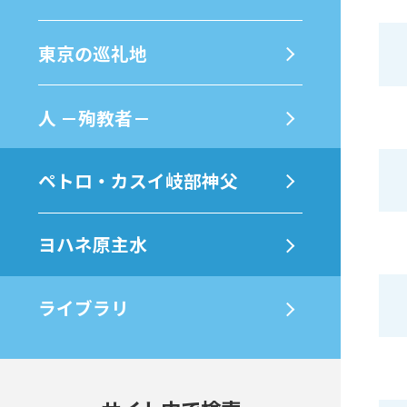
東京の巡礼地
⼈ －殉教者－
ペトロ・カスイ岐部神父
ヨハネ原主水
ライブラリ