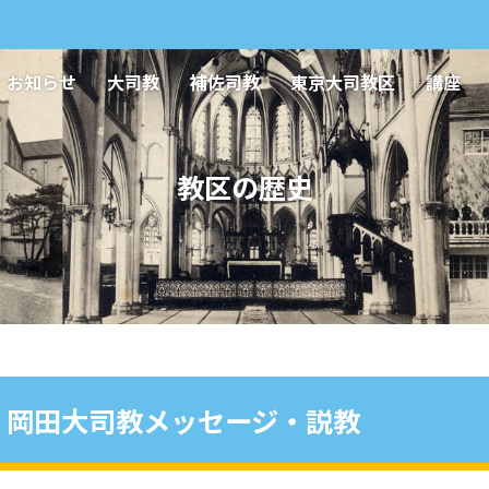
お知らせ
大司教
補佐司教
東京大司教区
講座
教区の歴史
岡田大司教メッセージ・説教