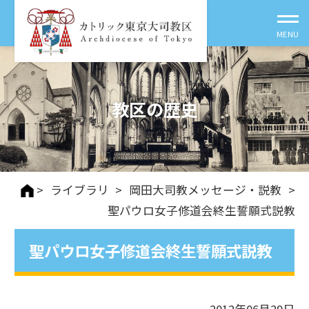
教区の歴史
>
ライブラリ
>
岡田大司教メッセージ・説教
>
聖パウロ女子修道会終生誓願式説教
聖パウロ女子修道会終生誓願式説教