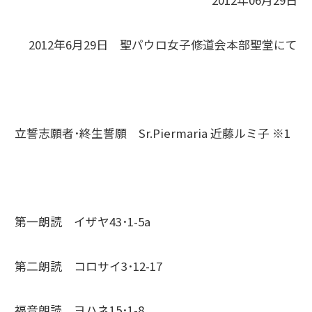
2012年06月29日
2012年6月29日 聖パウロ女子修道会本部聖堂にて
立誓志願者･終生誓願 Sr.Piermaria 近藤ルミ子 ※1
第一朗読 イザヤ43･1-5a
第二朗読 コロサイ3･12-17
福音朗読 ヨハネ15･1-8