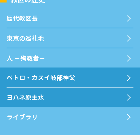
歴代教区⻑
東京の巡礼地
⼈ －殉教者－
ペトロ・カスイ岐部神父
ヨハネ原主水
ライブラリ