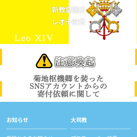
新教皇選出
レオ十四世
お知らせ
⼤司教