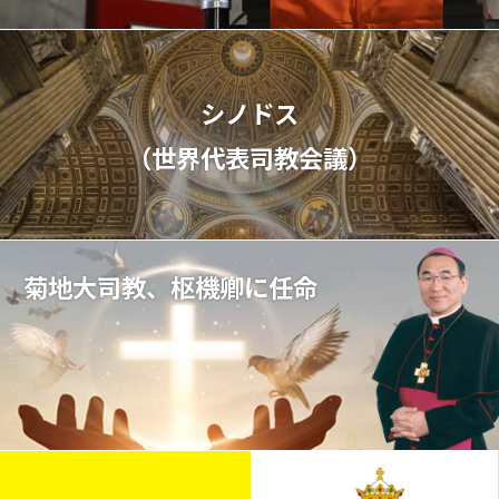
シノドス
（世界代表司教会議）
菊地大司教、枢機卿に任命