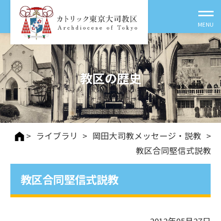
教区の歴史
>
ライブラリ
>
岡田大司教メッセージ・説教
>
教区合同堅信式説教
教区合同堅信式説教