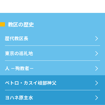
教区の歴史
歴代教区⻑
東京の巡礼地
⼈ －殉教者－
ペトロ・カスイ岐部神父
ヨハネ原主水