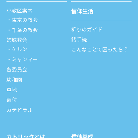
⼩教区案内
信仰⽣活
東京の教会
祈りのガイド
千葉の教会
諸⼿続
姉妹教会
ケルン
こんなことで困ったら？
ミャンマー
各委員会
幼稚園
墓地
寄付
カテドラル
カトリックとは
信徒養成