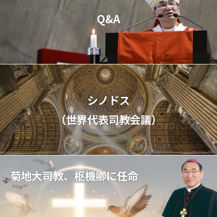
Q&A
シノドス
（世界代表司教会議）
菊地大司教、枢機卿に任命