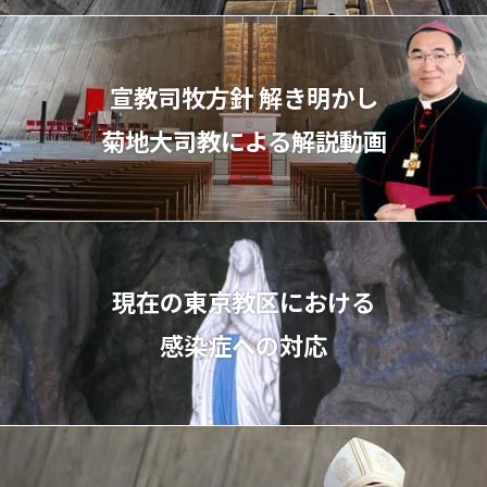
宣教司牧⽅針 解き明かし
菊地⼤司教による解説動画
現在の東京教区における
感染症への対応