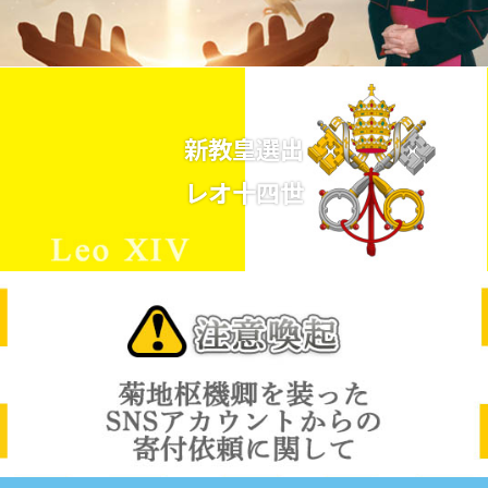
新教皇選出
レオ十四世