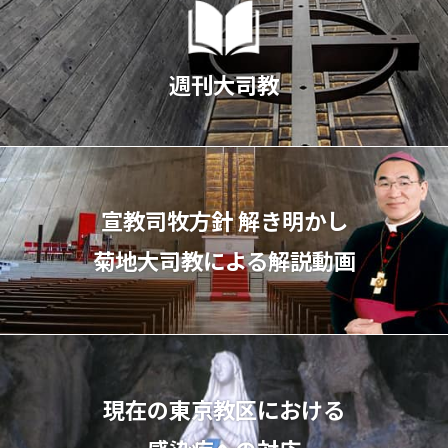
週刊大司教
宣教司牧⽅針 解き明かし
菊地⼤司教による解説動画
現在の東京教区における