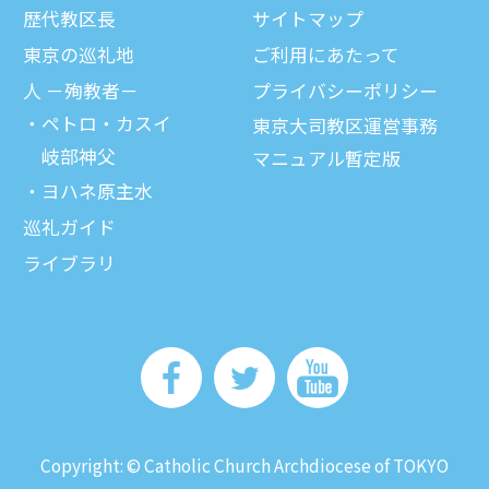
歴代教区⻑
サイトマップ
東京の巡礼地
ご利⽤にあたって
⼈ －殉教者－
プライバシーポリシー
ペトロ・カスイ
東京大司教区運営事務
岐部神父
マニュアル暫定版
ヨハネ原主水
巡礼ガイド
ライブラリ
Copyright: © Catholic Church Archdiocese of TOKYO