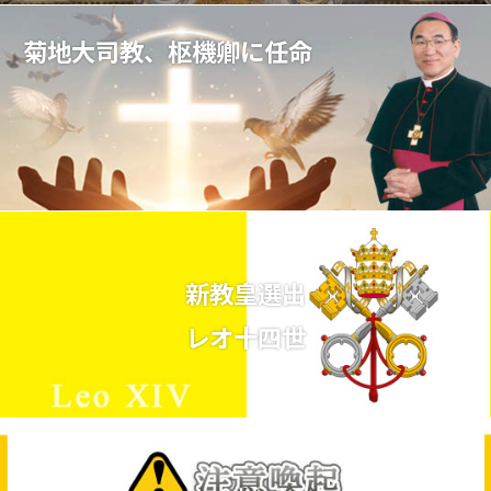
菊地大司教、枢機卿に任命
新教皇選出
レオ十四世