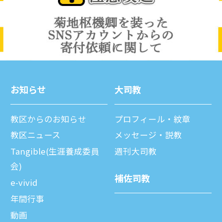
お知らせ
⼤司教
教区からのお知らせ
プロフィール・紋章
教区ニュース
メッセージ・説教
Tangible(生涯養成委員
週刊⼤司教
会)
補佐司教
e-vivid
年間⾏事
動画