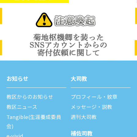
お知らせ
⼤司教
教区からのお知らせ
プロフィール・紋章
教区ニュース
メッセージ・説教
Tangible(生涯養成委員
週刊⼤司教
会)
補佐司教
e-vivid