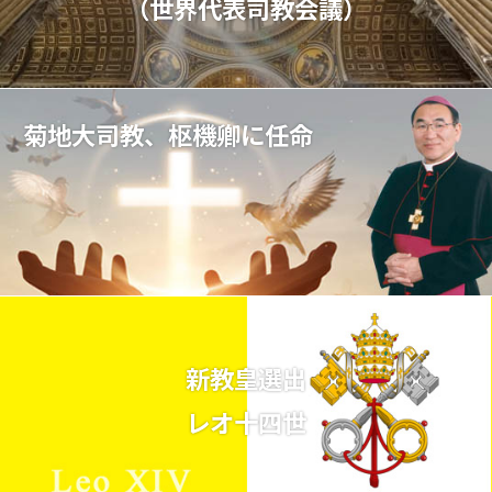
（世界代表司教会議）
菊地大司教、枢機卿に任命
新教皇選出
レオ十四世