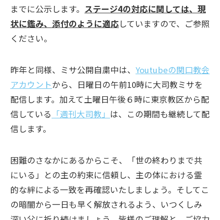
までに公示します。
ステージ4の対応に関しては、現
状に鑑み、添付のように適応
していますので、ご参照
ください。
昨年と同様、ミサ公開自粛中は、
Youtubeの関口教会
アカウント
から、日曜日の午前10時に大司教ミサを
配信します。加えて土曜日午後６時に東京教区から配
信している
「週刊大司教」
は、この期間も継続して配
信します。
困難のさなかにあるからこそ、「世の終わりまで共
にいる」との主の約束に信頼し、主の体における霊
的な絆による一致を再確認いたしましょう。そしてこ
の暗闇から一日も早く解放されるよう、いつくしみ
深い父に祈り続けましょう。皆様のご理解と、ご協力