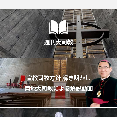
週刊大司教
宣教司牧⽅針 解き明かし
菊地⼤司教による解説動画