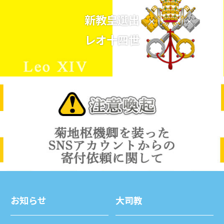
新教皇選出
レオ十四世
お知らせ
⼤司教