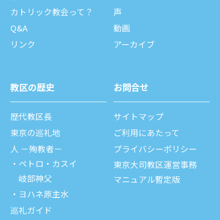
カトリック教会って？
声
Q&A
動画
リンク
アーカイブ
教区の歴史
お問合せ
歴代教区⻑
サイトマップ
東京の巡礼地
ご利⽤にあたって
⼈ －殉教者－
プライバシーポリシー
ペトロ・カスイ
東京大司教区運営事務
岐部神父
マニュアル暫定版
ヨハネ原主水
巡礼ガイド