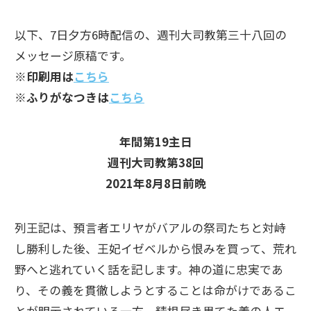
以下、7日夕方6時配信の、週刊大司教第三十八回の
メッセージ原稿です。
※印刷用は
こちら
※ふりがなつきは
こちら
年間第19主日
週刊大司教第38回
2021年8月8日前晩
列王記は、預言者エリヤがバアルの祭司たちと対峙
し勝利した後、王妃イゼベルから恨みを買って、荒れ
野へと逃れていく話を記します。神の道に忠実であ
り、その義を貫徹しようとすることは命がけであるこ
とが明示されている一方、精根尽き果てた義の人エ