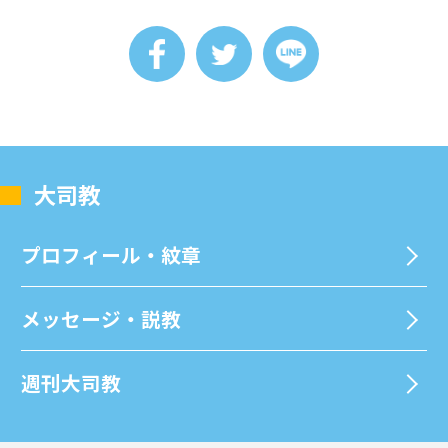
⼤司教
プロフィール・紋章
メッセージ・説教
週刊⼤司教