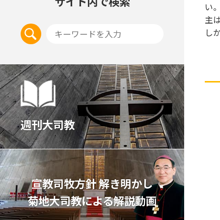
サイト内で検索
い
主
し
週刊大司教
宣教司牧⽅針 解き明かし
菊地⼤司教による解説動画