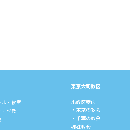
東京⼤司教区
ール・紋章
⼩教区案内
東京の教会
ジ・説教
千葉の教会
教
姉妹教会