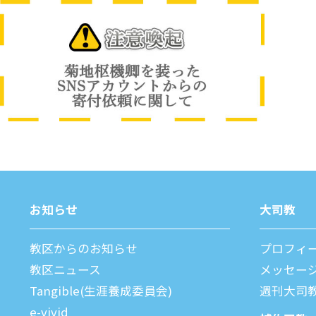
お知らせ
⼤司教
教区からのお知らせ
プロフィ
教区ニュース
メッセー
Tangible(生涯養成委員会)
週刊⼤司
e-vivid