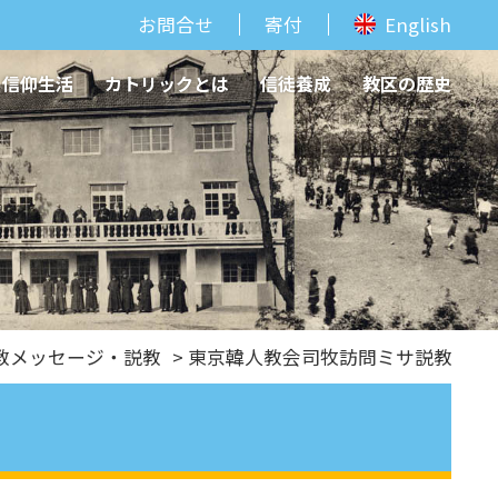
お問合せ
寄付
English
信仰生活
カトリックとは
信徒養成
教区の歴史
教メッセージ・説教
> 東京韓人教会司牧訪問ミサ説教