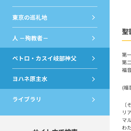
東京の巡礼地
聖
⼈ －殉教者－
第一
ペトロ・カスイ岐部神父
第二
福音
ヨハネ原主水
(福
ライブラリ
〔
リ
マ
わ