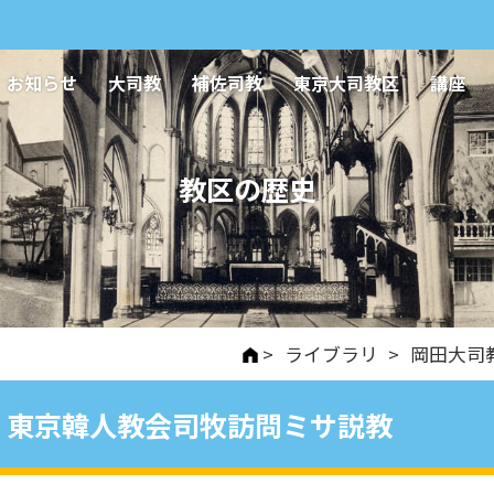
お知らせ
大司教
補佐司教
東京大司教区
講座
教区の歴史
>
ライブラリ
>
岡田大司
東京韓人教会司牧訪問ミサ説教