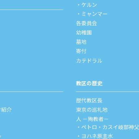
ケルン
ミャンマー
各委員会
幼稚園
墓地
寄付
カテドラル
教区の歴史
歴代教区⻑
タ紹介
東京の巡礼地
⼈ －殉教者－
ペトロ・カスイ
岐部神
ヨハネ原主水
ブ