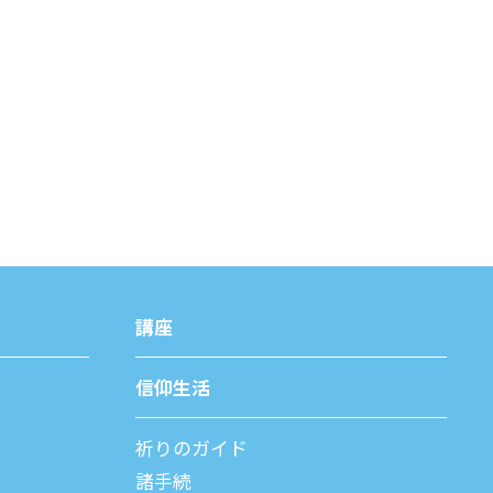
講座
信仰⽣活
祈りのガイド
諸⼿続