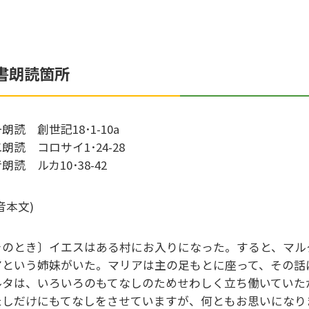
書朗読箇所
朗読 創世記18･1-10a
朗読 コロサイ1･24-28
朗読 ルカ10･38-42
音本文)
そのとき〕イエスはある村にお入りになった。すると、マル
アという姉妹がいた。マリアは主の足もとに座って、その話
ルタは、いろいろのもてなしのためせわしく立ち働いていた
たしだけにもてなしをさせていますが、何ともお思いになり