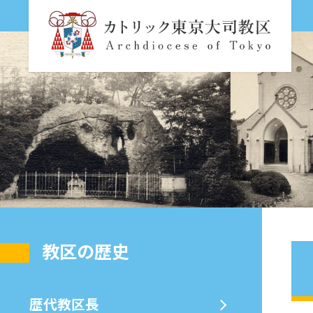
教区の歴史
歴代教区⻑