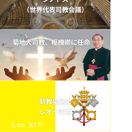
（世界代表司教会議）
菊地大司教、枢機卿に任命
新教皇選出
レオ十四世