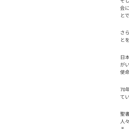
そ
会
と
さ
と
日
が
使
7
て
聖
人
る