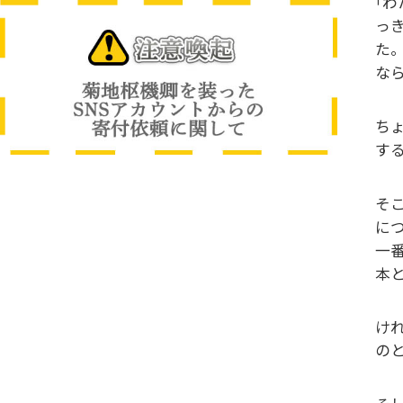
｢
っ
た
な
ち
す
そ
に
一
本
け
の