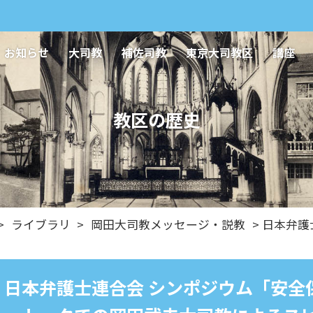
お知らせ
大司教
補佐司教
東京大司教区
講座
教区の歴史
>
ライブラリ
>
岡田大司教メッセージ・説教
> 日本弁
日本弁護士連合会 シンポジウム「安全