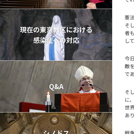
憲
そ
現在の東京教区における
者
感染症への対応
し
今
敵
で
Q&A
そ
に
世
あ
シノドス
戦