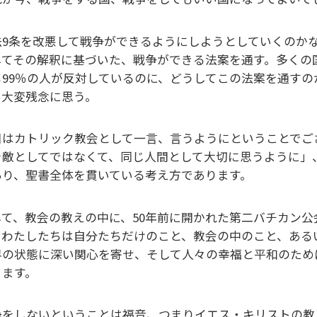
法9条を改悪して戦争ができるようにしようとしていくのか
してその解釈に基づいた、戦争ができる法案を通す。多くの
も99％の人が反対しているのに、どうしてこの法案を通す
て大変残念に思う。
日はカトリック教会として一言、言うようにということでご
を敵としてではなくて、同じ人間として大切に思うように」
あり、聖書全体を貫いている考え方であります。
して、教会の教えの中に、50年前に開かれた第二バチカン
、わたしたちは自分たちだけのこと、教会の中のこと、ある
界の状態に深い関心を寄せ、そして人々の幸福と平和のため
ります。
争をしないということは福音、つまりイエス・キリストの教