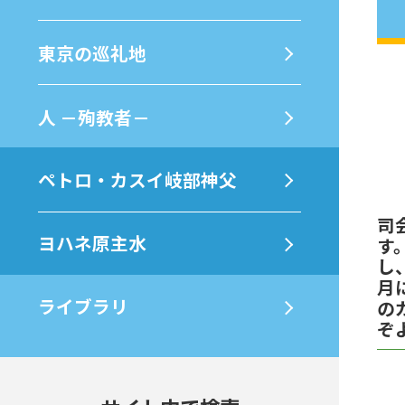
東京の巡礼地
⼈ －殉教者－
ペトロ・カスイ岐部神父
司
ヨハネ原主水
す
し
月
ライブラリ
の
ぞ