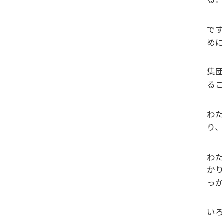
で
め
集
る
わ
り
わ
か
っ
い