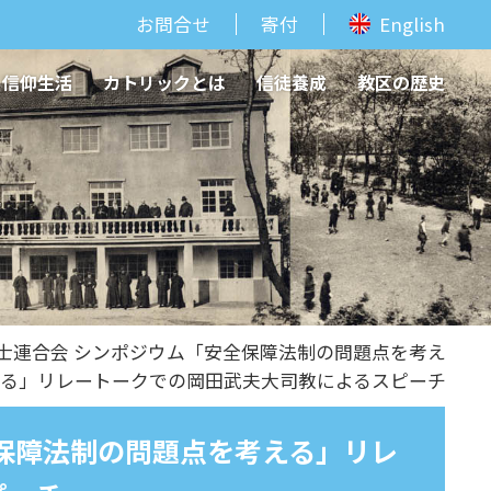
お問合せ
寄付
English
信仰生活
カトリックとは
信徒養成
教区の歴史
護士連合会 シンポジウム「安全保障法制の問題点を考え
る」リレートークでの岡田武夫大司教によるスピーチ
保障法制の問題点を考える」リレ