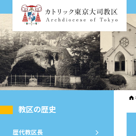
教区の歴史
歴代教区⻑