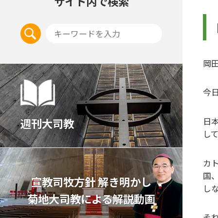
サイト内で検索
岡
今
日
週刊大司教
し
カ
国
宣教司牧⽅針 解き明かし
し
菊地⼤司教による解説動画
そ