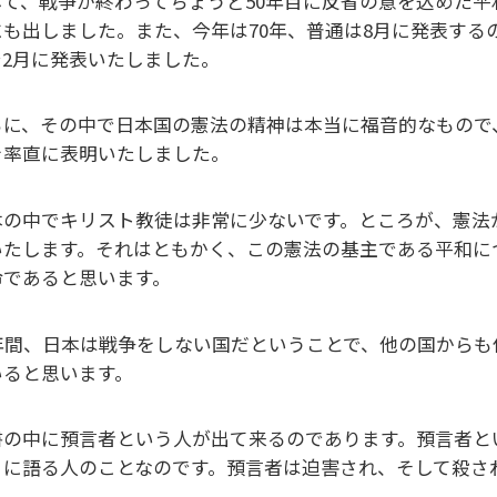
して、戦争が終わってちょうど50年目に反省の意を込めた平
にも出しました。また、今年は70年、普通は8月に発表す
で2月に発表いたしました。
らに、その中で日本国の憲法の精神は本当に福音的なもので
を率直に表明いたしました。
本の中でキリスト教徒は非常に少ないです。ところが、憲法
いたします。それはともかく、この憲法の基主である平和に
命であると思います。
0年間、日本は戦争をしない国だということで、他の国から
いると思います。
書の中に預言者という人が出て来るのであります。預言者と
々に語る人のことなのです。預言者は迫害され、そして殺さ
。