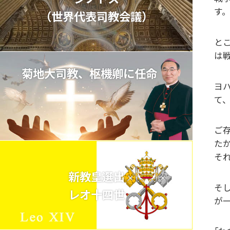
す
（世界代表司教会議）
と
は
菊地大司教、枢機卿に任命
ヨ
て
ご
た
そ
新教皇選出
そ
レオ十四世
が