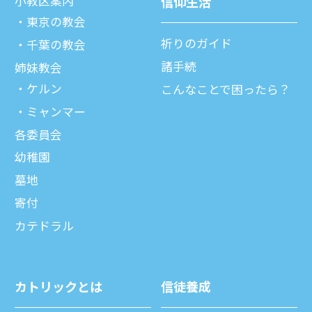
⼩教区案内
信仰⽣活
東京の教会
祈りのガイド
千葉の教会
諸⼿続
姉妹教会
ケルン
こんなことで困ったら？
ミャンマー
各委員会
幼稚園
墓地
寄付
カテドラル
カトリックとは
信徒養成