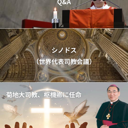
Q&A
シノドス
（世界代表司教会議）
菊地大司教、枢機卿に任命