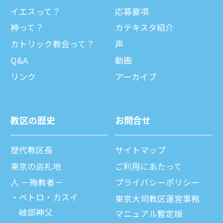
イエスって？
応募要項
神って？
カテキスタ紹介
カトリック教会って？
声
Q&A
動画
リンク
アーカイブ
教区の歴史
お問合せ
歴代教区⻑
サイトマップ
東京の巡礼地
ご利⽤にあたって
⼈ －殉教者－
プライバシーポリシー
ペトロ・カスイ
東京大司教区運営事務
岐部神父
マニュアル暫定版