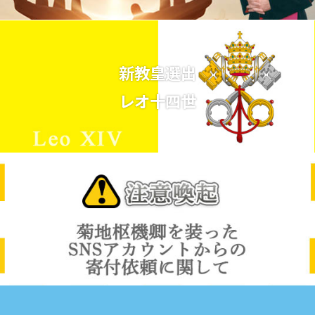
新教皇選出
レオ十四世