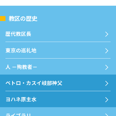
教区の歴史
歴代教区⻑
東京の巡礼地
⼈ －殉教者－
ペトロ・カスイ岐部神父
ヨハネ原主水
ライブラリ