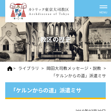
教区の歴史
>
ライブラリ
>
岡田大司教メッセージ・説教
>
「ケルンからの道」派遣ミサ
「ケルンからの道」派遣ミサ