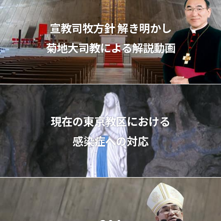
宣教司牧⽅針 解き明かし
菊地⼤司教による解説動画
現在の東京教区における
感染症への対応