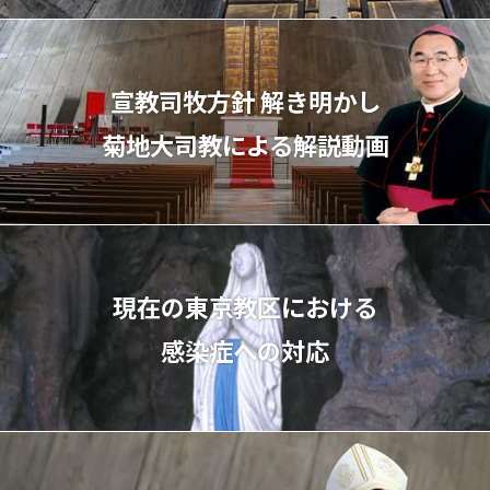
宣教司牧⽅針 解き明かし
菊地⼤司教による解説動画
現在の東京教区における
感染症への対応