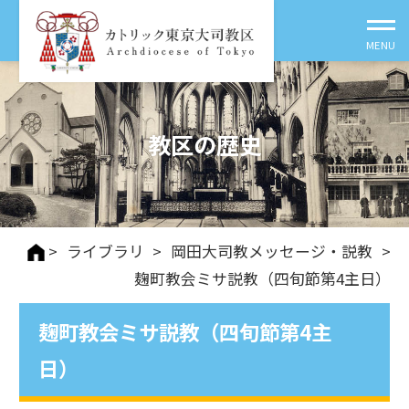
教区の歴史
>
ライブラリ
>
岡田大司教メッセージ・説教
>
麹町教会ミサ説教（四旬節第4主日）
麹町教会ミサ説教（四旬節第4主
日）