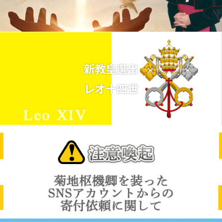
新教皇選出
レオ十四世