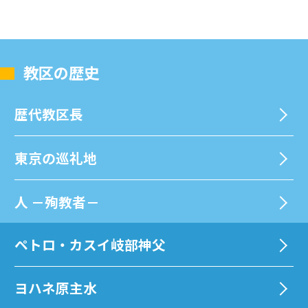
教区の歴史
歴代教区⻑
東京の巡礼地
⼈ －殉教者－
ペトロ・カスイ岐部神父
ヨハネ原主水