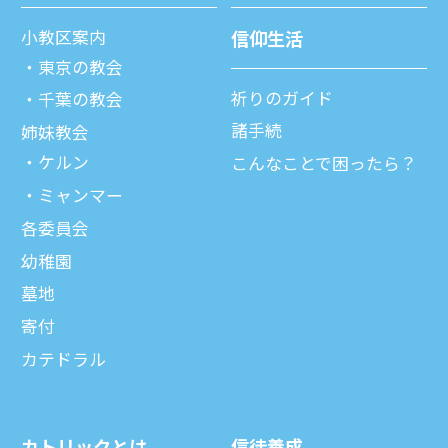
⼩教区案内
信仰⽣活
東京の教会
祈りのガイド
千葉の教会
諸⼿続
姉妹教会
ケルン
こんなことで困ったら？
ミャンマー
各委員会
幼稚園
墓地
寄付
カテドラル
カトリックとは
信徒養成