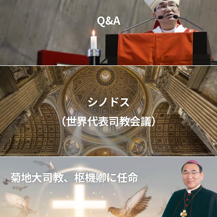
Q&A
シノドス
（世界代表司教会議）
菊地大司教、枢機卿に任命