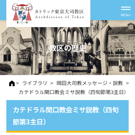
教区の歴史
>
ライブラリ
>
岡田大司教メッセージ・説教
>
カテドラル関口教会ミサ説教（四旬節第3主日）
カテドラル関口教会ミサ説教（四旬
節第3主日）