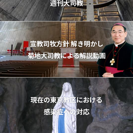
週刊大司教
宣教司牧⽅針 解き明かし
菊地⼤司教による解説動画
現在の東京教区における
感染症への対応