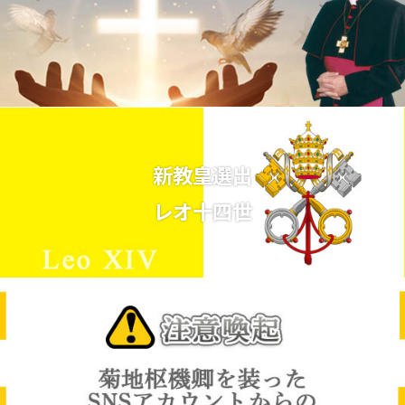
新教皇選出
レオ十四世