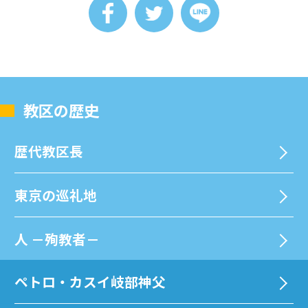
教区の歴史
歴代教区⻑
東京の巡礼地
⼈ －殉教者－
ペトロ・カスイ岐部神父