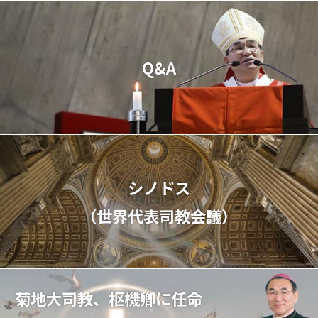
Q&A
シノドス
（世界代表司教会議）
菊地大司教、枢機卿に任命