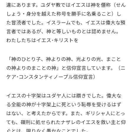
違にあります。ユダヤ教ではイエスは神を僭称（せん
しょう・身分を越えた称号を勝手に名乗ること）し
た冒涜者でした。イスラームでも、イエスは偉大な預
言者ではあるが、神と等しいものとは認めません。
わたしたちはイエス･キリストを
「神のひとり子、神よりの神、光よりの光、まこと
の神よりのまことの神」と信仰宣言しています。（ニ
ケア･コンスタンティノープル信仰宣言）
イエスの十字架はユダヤ人には躓きでした。偉大な
る全能の神が十字架上に死という恥辱を受けるはず
はない、と考えたからです。また、ギリシャ人にとっ
ても、磔刑に処せられたナザレのイエスを救い主と仰
ぐとは、限りなく愚かなことでした。