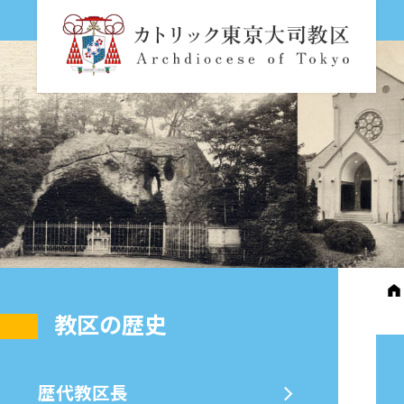
教区の歴史
歴代教区⻑