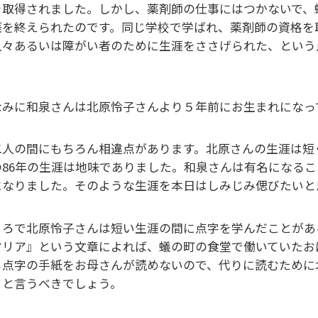
を取得されました。しかし、薬剤師の仕事にはつかないで、
涯を終えられたのです。同じ学校で学ばれ、薬剤師の資格を
人々あるいは障がい者のために生涯をささげられた、という
。
なみに和泉さんは北原怜子さんより５年前にお生まれになって
二人の間にもちろん相違点があります。北原さんの生涯は短
の86年の生涯は地味でありました。和泉さんは有名になる
になりました。そのような生涯を本日はしみじみ偲びたいと
ころで北原怜子さんは短い生涯の間に点字を学んだことがあ
マリア』という文章によれば、蟻の町の食堂で働いていたお
る点字の手紙をお母さんが読めないので、代りに読むために
）と言うべきでしょう。