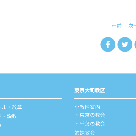
←前
次
東京⼤司教区
ール・紋章
⼩教区案内
東京の教会
ジ・説教
千葉の教会
教
姉妹教会