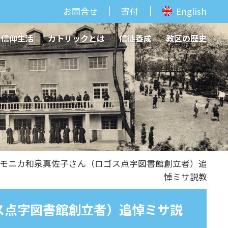
お問合せ
寄付
English
信仰生活
カトリックとは
信徒養成
教区の歴史
・モニカ和泉真佐子さん（ロゴス点字図書館創立者）追
悼ミサ説教
ス点字図書館創立者）追悼ミサ説