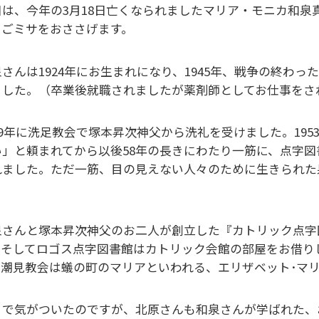
日は、今年の3月18日亡くなられましたマリア・モニカ和
てごミサをおささげます。
泉さんは1924年にお生まれになり、1945年、戦争の終わ
ました。（卒業後就職されましたが薬剤師としてお仕事をさ
949年に洗足教会で塚本昇次神父から洗礼を受けました。19
い」と頼まれてから以後58年の長きにわたり一筋に、点字
れました。ただ一筋、目の見えない人々のために生きられた
。
泉さんと塚本昇次神父のお二人が創立した『カトリック点字
。そしてロゴス点字図書館はカトリック会館の部屋をお借り
。潮見教会は蟻の町のマリアといわれる、エリザベット･マ
こで気がついたのですが、北原さんも和泉さんが学ばれた、