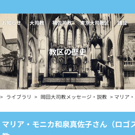
お知らせ
大司教
補佐司教
東京大司教区
講座
教区の歴史
>
ライブラリ
>
岡田大司教メッセージ・説教
> マリア
マリア・モニカ和泉真佐子さん（ロゴ