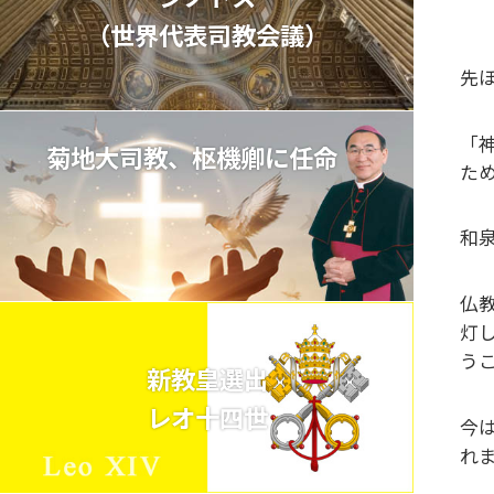
（世界代表司教会議）
先
「
菊地大司教、枢機卿に任命
た
和
仏
灯
う
新教皇選出
レオ十四世
今
れ