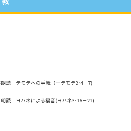
教
朗読 テモテへの手紙（一テモテ2･4－7)
朗読 ヨハネによる福音(ヨハネ3･16－21)