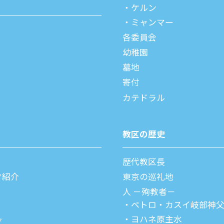
ケルン
ミャンマー
各委員会
幼稚園
墓地
寄付
カテドラル
教区の歴史
歴代教区⻑
タ紹介
東京の巡礼地
⼈ －殉教者－
ペトロ・カスイ
岐部神
ヨハネ原主水
ブ