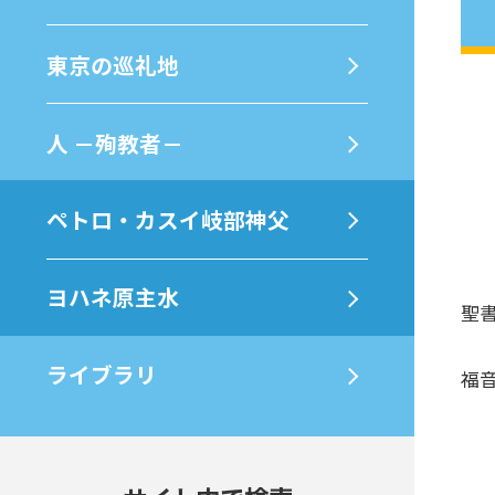
東京の巡礼地
⼈ －殉教者－
ペトロ・カスイ岐部神父
ヨハネ原主水
聖書
ライブラリ
福音