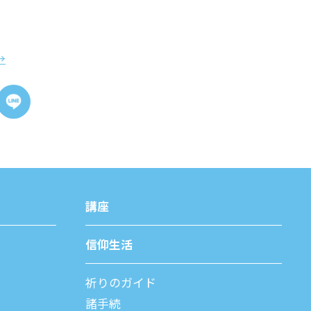
→
講座
信仰⽣活
祈りのガイド
諸⼿続