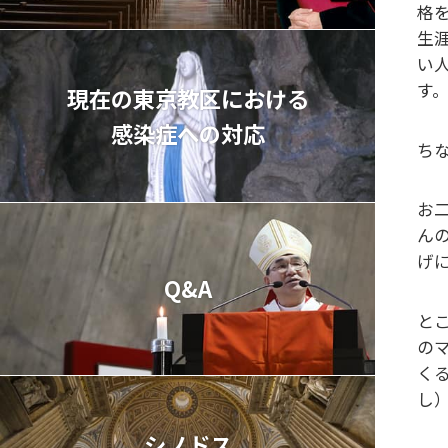
格
生
い
す
現在の東京教区における
感染症への対応
ち
お
ん
げ
Q&A
と
の
く
し
シノドス