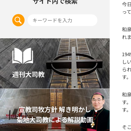
サイト内で検索
今
っ
和
れ
1
し
ら
週刊大司教
す
和
す
宣教司牧⽅針 解き明かし
す
菊地⼤司教による解説動画
そ