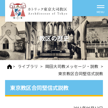
教区の歴史
>
ライブラリ
>
岡田大司教メッセージ・説教
>
東京教区合同堅信式説教
東京教区合同堅信式説教