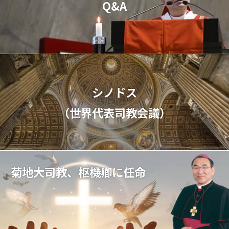
Q&A
シノドス
（世界代表司教会議）
菊地大司教、枢機卿に任命