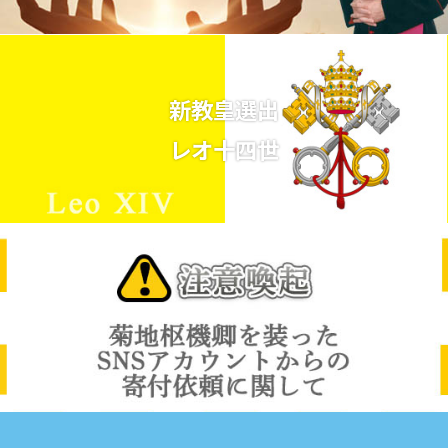
新教皇選出
レオ十四世