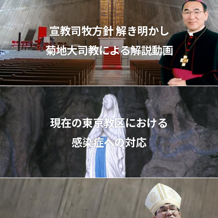
宣教司牧⽅針 解き明かし
菊地⼤司教による解説動画
現在の東京教区における
感染症への対応