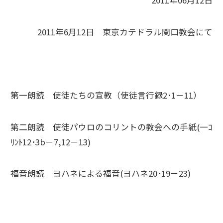
2011年06月12日
2011年6月12日 東京カテドラル関口教会にて
第一朗読 使徒たちの宣教（使徒言行録2･1－11）
第二朗読 使徒パウロのコリントの教会への手紙(一ｺ
ﾘﾝﾄ12･3b－7,12－13)
福音朗読 ヨハネによる福音(ヨハネ20･19－23)