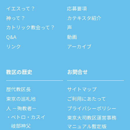
イエスって？
応募要項
神って？
カテキスタ紹介
カトリック教会って？
声
Q&A
動画
リンク
アーカイブ
教区の歴史
お問合せ
歴代教区⻑
サイトマップ
東京の巡礼地
ご利⽤にあたって
⼈ －殉教者－
プライバシーポリシー
ペトロ・カスイ
東京大司教区運営事務
岐部神父
マニュアル暫定版