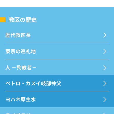
教区の歴史
歴代教区⻑
東京の巡礼地
⼈ －殉教者－
ペトロ・カスイ岐部神父
ヨハネ原主水