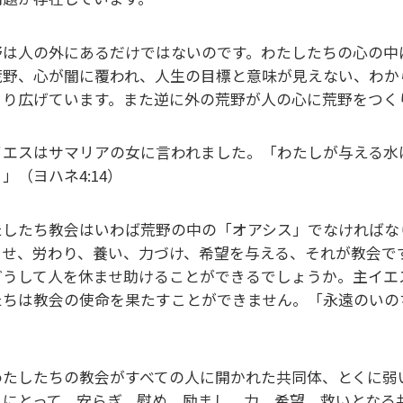
野は人の外にあるだけではないのです。わたしたちの心の中
荒野、心が闇に覆われ、人生の目標と意味が見えない、わか
くり広げています。また逆に外の荒野が人の心に荒野をつく
イエスはサマリアの女に言われました。「わたしが与える水
」（ヨハネ4:14）
たしたち教会はいわば荒野の中の「オアシス」でなければな
ませ、労わり、養い、力づけ、希望を与える、それが教会で
どうして人を休ませ助けることができるでしょうか。主イエ
たちは教会の使命を果たすことができません。「永遠のいの
。
わたしたちの教会がすべての人に開かれた共同体、とくに弱
々にとって、安らぎ、慰め、励まし、力、希望、救いとなる