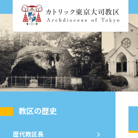
教区の歴史
歴代教区⻑