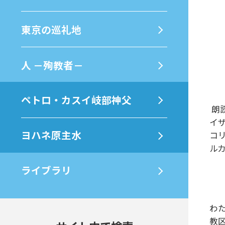
東京の巡礼地
⼈ －殉教者－
ペトロ・カスイ岐部神父
朗
イ
ヨハネ原主水
コ
ル
ライブラリ
わ
教