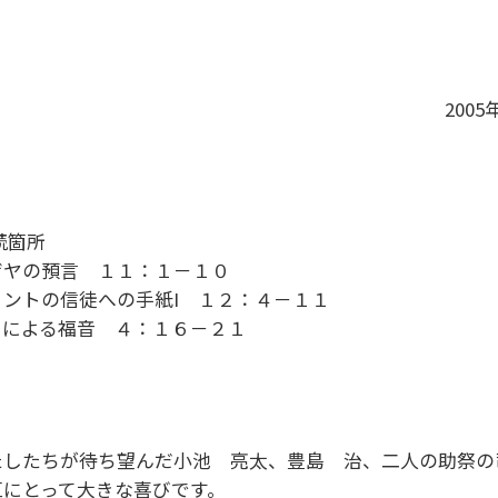
200
読箇所
ザヤの預言 １１：１－１０
リントの信徒への手紙I １２：４－１１
カによる福音 ４：１６－２１
たしたちが待ち望んだ小池 亮太、豊島 治、二人の助祭の
区にとって大きな喜びです。