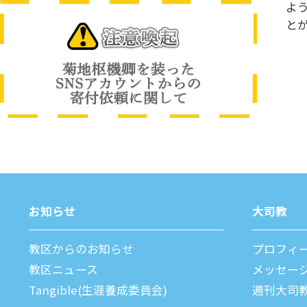
よ
と
お知らせ
⼤司教
教区からのお知らせ
プロフィ
教区ニュース
メッセー
Tangible(生涯養成委員会)
週刊⼤司