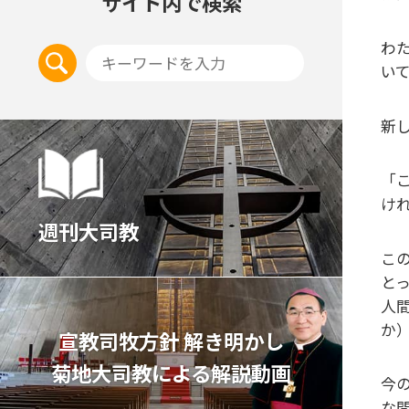
サイト内で検索
わ
い
新
「
け
週刊大司教
こ
と
人
か
宣教司牧⽅針 解き明かし
菊地⼤司教による解説動画
今
な