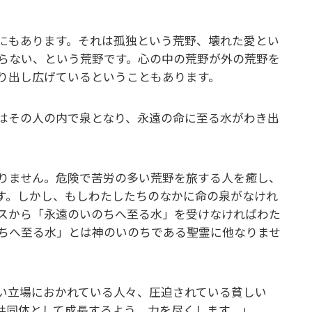
にもあります。それは孤独という荒野、壊れた愛とい
らない、という荒野です。心の中の荒野が外の荒野を
り出し広げているということもあります。
はその人の内で泉となり、永遠の命に至る水がわき出
りません。危険で苦労の多い荒野を旅する人を癒し、
す。しかし、もしわたしたちのなかに命の泉がなけれ
スから「永遠のいのちへ至る水」を受けなければわた
ちへ至る水」とは神のいのちである聖霊に他なりませ
い立場におかれている人々、圧迫されている貧しい
共同体として成長するよう、力を尽くします。」