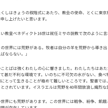
たくしはきょうの叙階式にあたり、教会の使命、とくに東京
て申し上げたいと思います。
しい教皇ベネディクト16世は就任ミサの説教で次のように言
この世界には荒野がある。牧者は自分の羊を荒野から導き出
ればならない。」
のことばは強くわたしの心に響きました。わたしたちはあた
って甚だ不利な環境です。いのちに不可欠の水がない、食べ
間にとって生きることが極めて難しいところです。聖書では
）とされています。イスラエルは荒野を40年間放浪し熾烈
の世界にも荒野があります。この世界には戦争、紛争、飢餓
問題が存在しています。