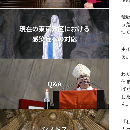
荒
う
現在の東京教区における
つ
感染症への対応
主
る。
わ
休
Q&A
ば
し
ん
「
シノドス
人