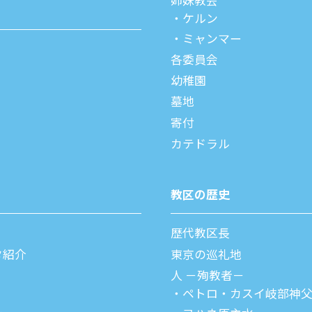
姉妹教会
ケルン
ミャンマー
各委員会
幼稚園
墓地
寄付
カテドラル
教区の歴史
歴代教区⻑
タ紹介
東京の巡礼地
⼈ －殉教者－
ペトロ・カスイ
岐部神