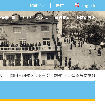
お問合せ
寄付
English
信仰生活
カトリックとは
信徒養成
教区の歴史
リ
>
岡田大司教メッセージ・説教
> 司祭叙階式説教