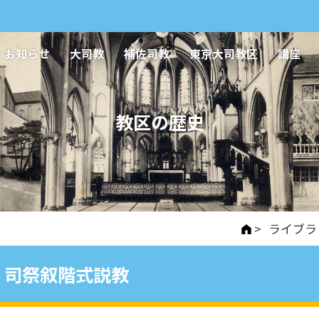
お知らせ
大司教
補佐司教
東京大司教区
講座
教区の歴史
>
ライブラ
司祭叙階式説教