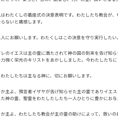
れはわたくしの着座式の決意表明です。わたしたち教会が、
ならないと痛感します。
二人にお願いします。わたくしはこの決意を守り実行したい
ザレのイエスは主の霊に満たされて神の国の到来を告げ知ら
は力強く栄光のキリストをあかししました。今わたしたちに
まわたしたちは主なる神に、切にお願いします。
うか主よ、預言者イザヤが告げ知らせた主の霊でありイエス
した神の霊、聖霊をわたしたしたち一人ひとりに豊かにお与
うか主よ、わたしたち教会が主の霊の助けによって、救いの