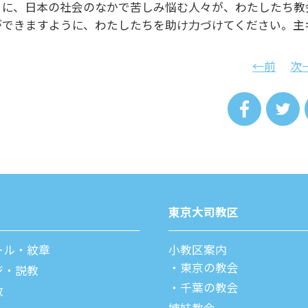
うに、日本の社会のなかで苦しみ悩む人々が、わたしたち教
ができますように、わたしたちを助け力づけてください。主
←前
次
東京⼤司教区
ール・紋章
⼩教区案内
東京の教会
ジ・説教
千葉の教会
教