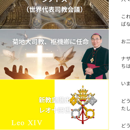
（世界代表司教会議）
こ
ば
菊地大司教、枢機卿に任命
お
ナ
ち
い
新教皇選出
ど
た
レオ十四世
ど