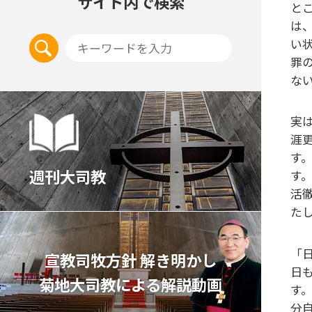
サイト内で検索
と
は
い
罪
な
実
涯
す
週刊大司教
す
活
た
「
宣教司牧⽅針 解き明かし
日
菊地⼤司教による解説動画
す
分