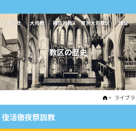
お知らせ
大司教
補佐司教
東京大司教区
講座
教区の歴史
>
ライブラ
復活徹夜祭説教