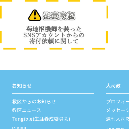
お知らせ
⼤司教
教区からのお知らせ
プロフィ
教区ニュース
メッセー
Tangible(生涯養成委員会)
週刊⼤司
e-vivid