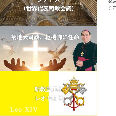
を
（世界代表司教会議）
う
菊地大司教、枢機卿に任命
新教皇選出
レオ十四世