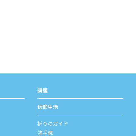
講座
信仰⽣活
祈りのガイド
諸⼿続