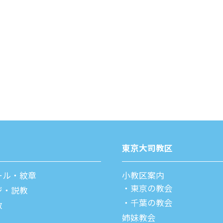
東京⼤司教区
ール・紋章
⼩教区案内
東京の教会
ジ・説教
千葉の教会
教
姉妹教会