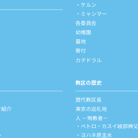
ケルン
ミャンマー
各委員会
幼稚園
墓地
寄付
カテドラル
教区の歴史
歴代教区⻑
タ紹介
東京の巡礼地
⼈ －殉教者－
ペトロ・カスイ
岐部神
ヨハネ原主水
ブ