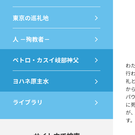
東京の巡礼地
⼈ －殉教者－
ペトロ・カスイ岐部神父
わ
行
ヨハネ原主水
礼
か
パ
ライブラリ
に
が
す