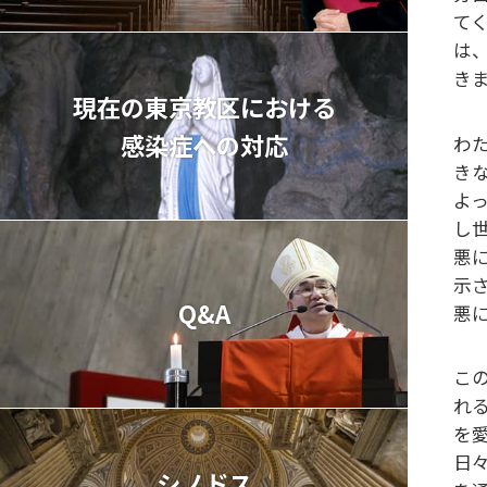
て
は
き
現在の東京教区における
感染症への対応
わ
き
よ
し
悪
示
Q&A
悪
こ
れ
を
日
シノドス