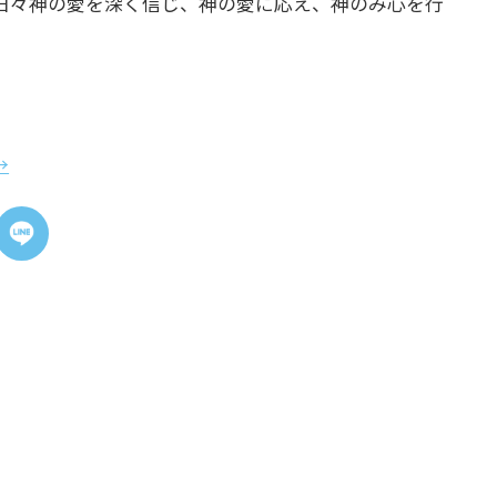
日々神の愛を深く信じ、神の愛に応え、神のみ心を行
→