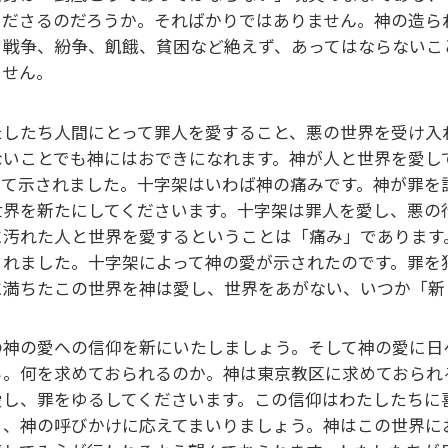
くださるのだろうか。そればかりではありません。神の造ら
、戦争、紛争、飢餓、貧困など絶えず、あってはならないこ
ません。
たしたち人間にとって罪人を愛すること、悪の世界を受け入
ないことでも神にはおできになれます。神が人と世界を愛し
って示されました。十字架はいわば神の痛みです。神が罪を
世界を新たにしてくださいます。十字架は罪人を愛し、悪の
に汚れた人と世界を愛するということは「痛み」であります
されました。十字架によって神の愛が示されたのです。罪を
に満ちたこの世界を神は愛し、世界をあがない、いつか「新
の神の愛への信仰を新にいたしましょう。そして神の愛に日
る。何を求めておられるのか。神は東京教区に求めておられ
愛し、罪をゆるしてくださいます。この信仰はわたしたちに
々、神の呼びかけに応えてまいりましょう。神はこの世界に