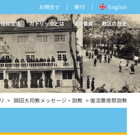
お問合せ
寄付
English
信仰生活
カトリックとは
信徒養成
教区の歴史
リ
>
岡田大司教メッセージ・説教
> 復活徹夜祭説教