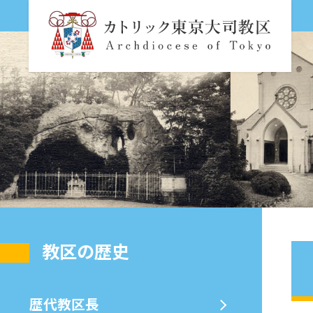
教区の歴史
歴代教区⻑