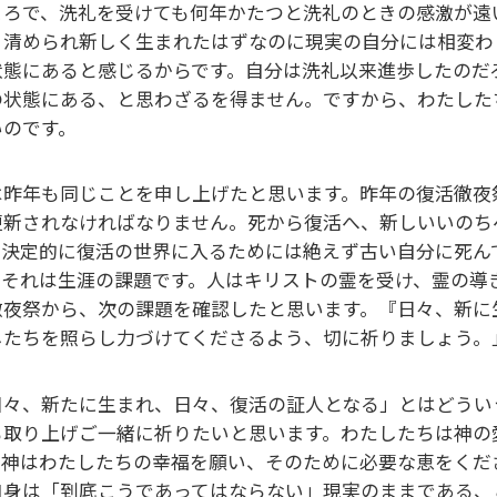
ころで、洗礼を受けても何年かたつと洗礼のときの感激が遠
、清められ新しく生まれたはずなのに現実の自分には相変わ
状態にあると感じるからです。自分は洗礼以来進歩したのだ
の状態にある、と思わざるを得ません。ですから、わたした
いのです。
は昨年も同じことを申し上げたと思います。昨年の復活徹夜
更新されなければなりません。死から復活へ、新しいいのち
。決定的に復活の世界に入るためには絶えず古い自分に死ん
。それは生涯の課題です。人はキリストの霊を受け、霊の導
徹夜祭から、次の課題を確認したと思います。『日々、新に
したちを照らし力づけてくださるよう、切に祈りましょう。
日々、新たに生まれ、日々、復活の証人となる」とはどうい
も取り上げご一緒に祈りたいと思います。わたしたちは神の
。神はわたしたちの幸福を願い、そのために必要な恵をくだ
自身は「到底こうであってはならない」現実のままである、