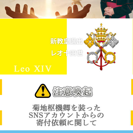
新教皇選出
レオ十四世