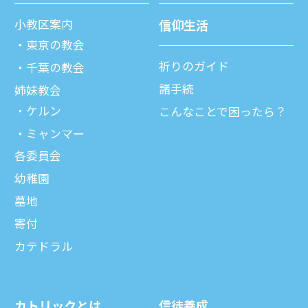
⼩教区案内
信仰⽣活
東京の教会
祈りのガイド
千葉の教会
諸⼿続
姉妹教会
ケルン
こんなことで困ったら？
ミャンマー
各委員会
幼稚園
墓地
寄付
カテドラル
カトリックとは
信徒養成