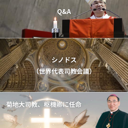
Q&A
シノドス
（世界代表司教会議）
菊地大司教、枢機卿に任命