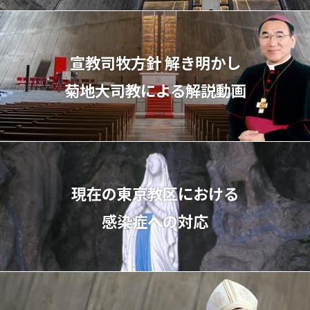
宣教司牧⽅針 解き明かし
菊地⼤司教による解説動画
現在の東京教区における
感染症への対応