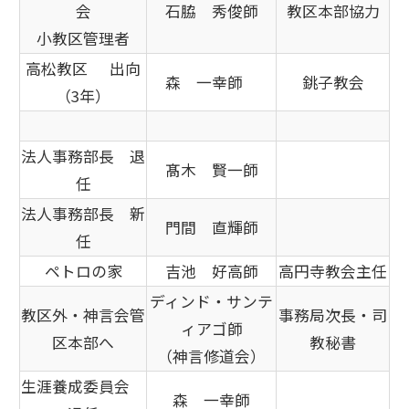
会
石脇 秀俊師
教区本部協力
小教区管理者
高松教区 出向
森 一幸師
銚子教会
（3年）
法人事務部長 退
髙木 賢一師
任
法人事務部長 新
門間 直輝師
任
ペトロの家
吉池 好高師
高円寺教会主任
ディンド・サンテ
教区外・神言会管
事務局次長・司
ィアゴ師
区本部へ
教秘書
（神言修道会）
生涯養成委員会
森 一幸師