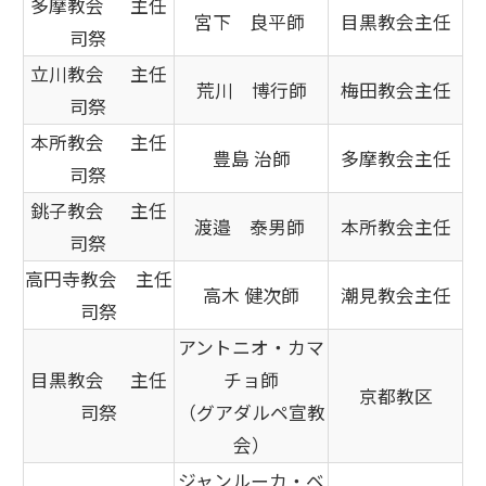
多摩教会 主任
宮下 良平師
目黒教会主任
司祭
立川教会 主任
荒川 博行師
梅田教会主任
司祭
本所教会 主任
豊島 治師
多摩教会主任
司祭
銚子教会 主任
渡邉 泰男師
本所教会主任
司祭
高円寺教会 主任
高木 健次師
潮見教会主任
司祭
アントニオ・カマ
目黒教会 主任
チョ師
京都教区
司祭
（グアダルペ宣教
会）
ジャンルーカ・ベ