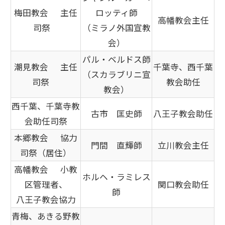
梅田教会 主任
ロッティ師
高幡教会主任
司祭
（ミラノ外国宣教
会）
パル・ベルドス師
潮見教会 主任
千葉寺、西千葉
（スカラブリニ宣
司祭
教会助任
教会）
西千葉、千葉寺教
古市 匡史師
八王子教会助任
会助任司祭
本郷教会 協力
門間 直輝師
立川教会主任
司祭（居住）
高幡教会 小教
ホルヘ・ラミレス
区管理者、
関口教会助任
師
八王子教会協力
青梅、あきる野教