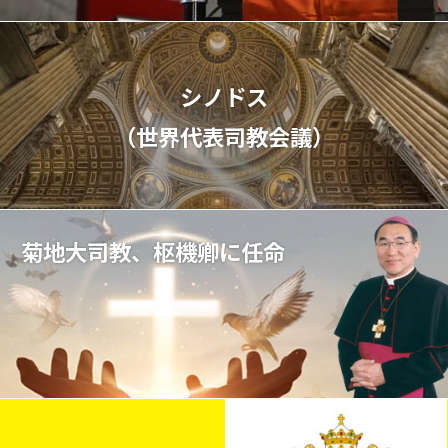
シノドス
（世界代表司教会議）
菊地大司教、枢機卿に任命