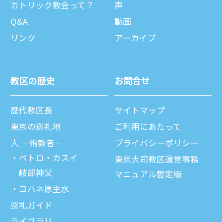
カトリック教会って？
声
Q&A
動画
リンク
アーカイブ
教区の歴史
お問合せ
歴代教区⻑
サイトマップ
東京の巡礼地
ご利⽤にあたって
⼈ －殉教者－
プライバシーポリシー
ペトロ・カスイ
東京大司教区運営事務
岐部神父
マニュアル暫定版
ヨハネ原主水
巡礼ガイド
ライブラリ