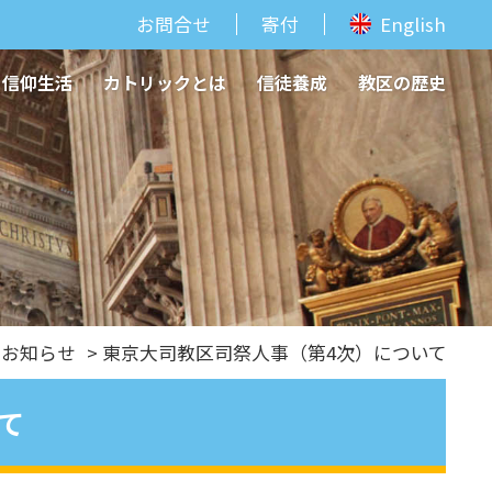
お問合せ
寄付
English
信仰生活
カトリックとは
信徒養成
教区の歴史
のお知らせ
> 東京大司教区司祭人事（第4次）について
て