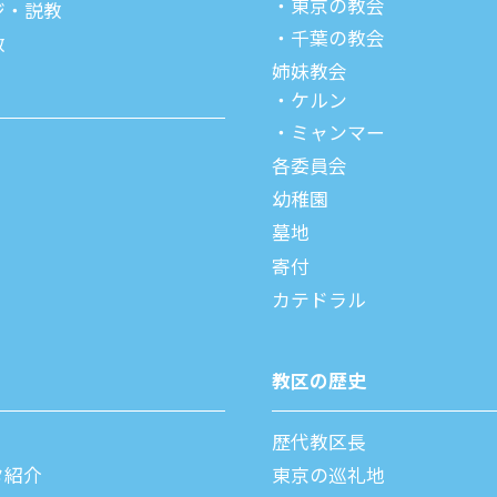
東京の教会
ジ・説教
千葉の教会
教
姉妹教会
ケルン
ミャンマー
各委員会
幼稚園
墓地
寄付
カテドラル
教区の歴史
歴代教区⻑
タ紹介
東京の巡礼地