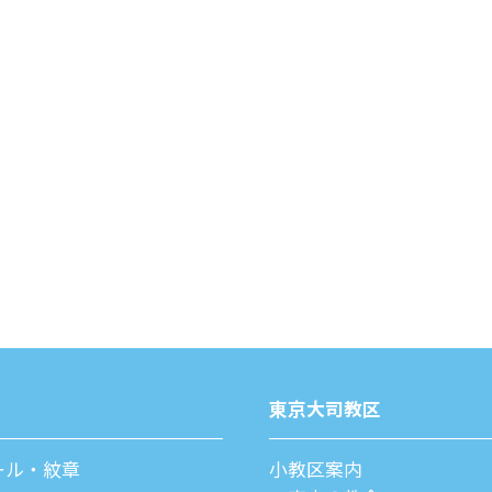
東京⼤司教区
ール・紋章
⼩教区案内