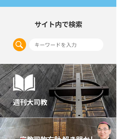
サイト内で検索
週刊大司教
宣教司牧⽅針 解き明かし