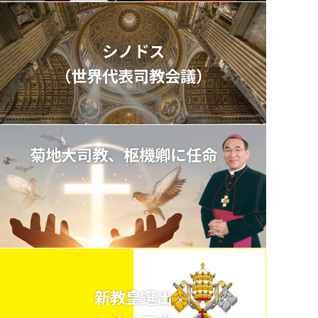
シノドス
（世界代表司教会議）
菊地大司教、枢機卿に任命
新教皇選出