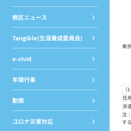
教区ニュース
Tangible(生涯養成委員会)
東
e-vivid
年間⾏事
（1
任
動画
派
注
コロナ災害対応
す