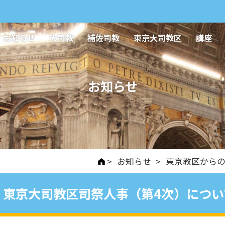
お知らせ
大司教
補佐司教
東京大司教区
講座
お知らせ
>
お知らせ
>
東京教区から
東京大司教区司祭人事（第4次）につい