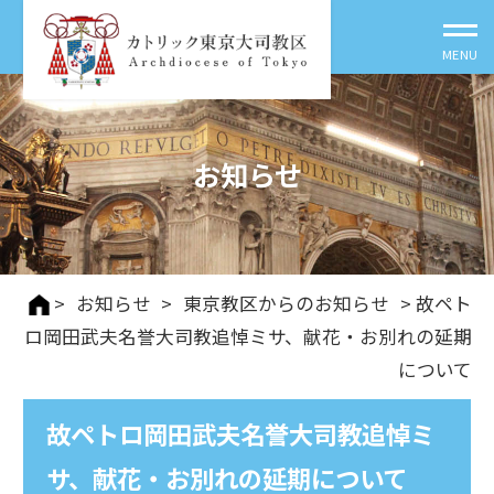
お知らせ
>
お知らせ
>
東京教区からのお知らせ
> 故ペト
ロ岡田武夫名誉大司教追悼ミサ、献花・お別れの延期
について
故ペトロ岡田武夫名誉大司教追悼ミ
サ、献花・お別れの延期について