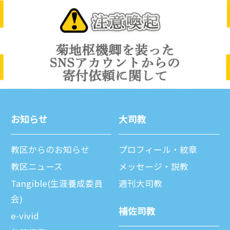
お知らせ
⼤司教
教区からのお知らせ
プロフィール・紋章
教区ニュース
メッセージ・説教
Tangible(生涯養成委員
週刊⼤司教
会)
補佐司教
e-vivid