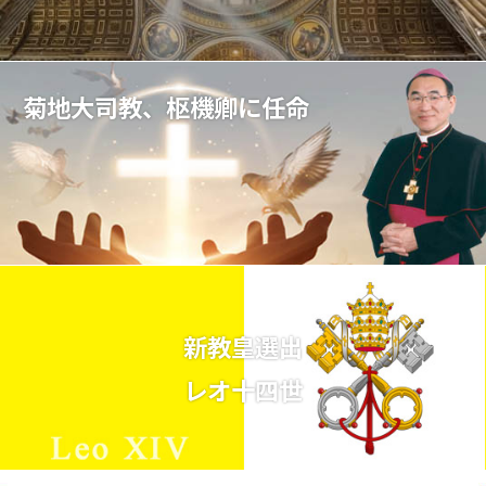
菊地大司教、枢機卿に任命
新教皇選出
レオ十四世