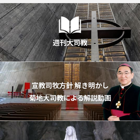
週刊大司教
宣教司牧⽅針 解き明かし
菊地⼤司教による解説動画