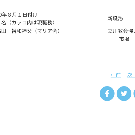
19年８月１日付け
新職務
 名（カッコ内は現職務）
高田 裕和神父（マリア会）
立川教会協
市場
←前
次