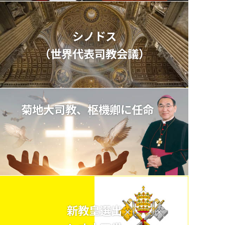
シノドス
（世界代表司教会議）
菊地大司教、枢機卿に任命
新教皇選出