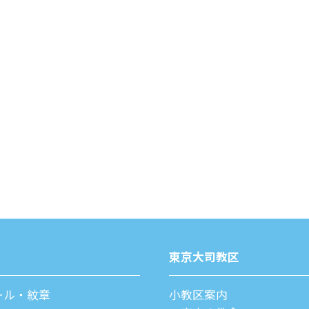
東京⼤司教区
ール・紋章
⼩教区案内