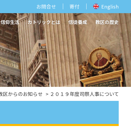
お問合せ
寄付
English
信仰生活
カトリックとは
信徒養成
教区の歴史
教区からのお知らせ
> ２０１９年度司祭人事について