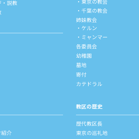
東京の教会
ジ・説教
千葉の教会
教
姉妹教会
ケルン
ミャンマー
各委員会
幼稚園
墓地
寄付
カテドラル
教区の歴史
歴代教区⻑
タ紹介
東京の巡礼地