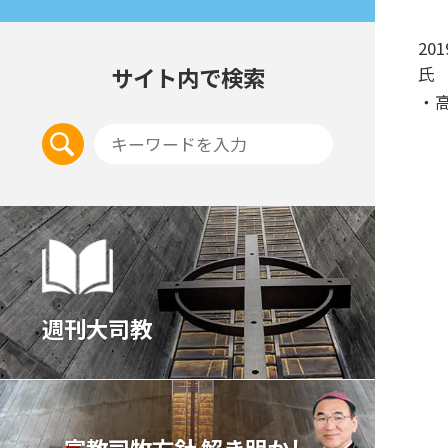
20
サイト内で検索
氏
・
週刊大司教
宣教司牧⽅針 解き明かし