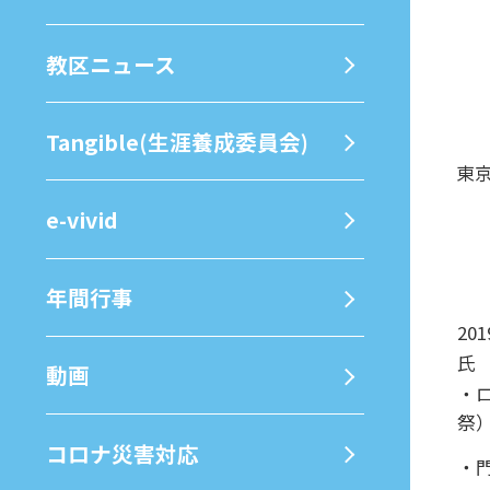
教区ニュース
Tangible(生涯養成委員会)
東
e-vivid
年間⾏事
20
氏
動画
・
祭
コロナ災害対応
・