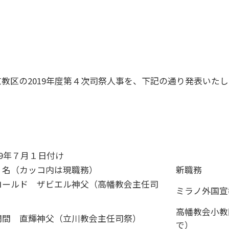
京教区の2019年度第４次司祭人事を、下記の通り発表いた
19年７月１日付け
 名（カッコ内は現職務）
新職務
ロールド ザビエル神父（高幡教会主任司
ミラノ外国宣
）
高幡教会小教
門間 直輝神父（立川教会主任司祭）
で）