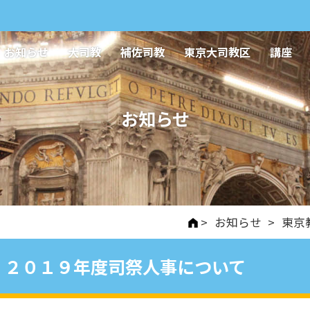
お知らせ
大司教
補佐司教
東京大司教区
講座
お知らせ
>
お知らせ
>
東京
２０１９年度司祭人事について