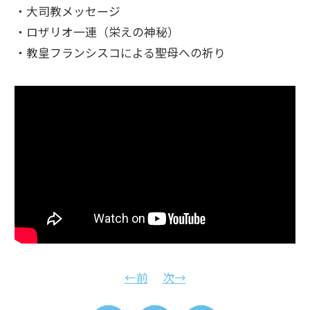
・大司教メッセージ
・ロザリオ一連（栄えの神秘）
・教皇フランシスコによる聖母への祈り
←前
次→