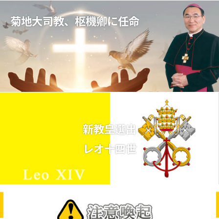
菊地大司教、枢機卿に任命
新教皇選出
レオ十四世