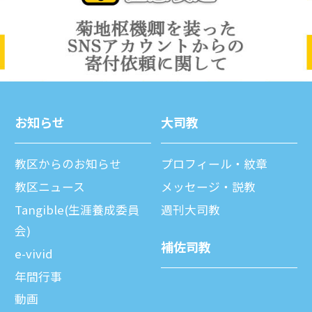
お知らせ
⼤司教
教区からのお知らせ
プロフィール・紋章
教区ニュース
メッセージ・説教
Tangible(生涯養成委員
週刊⼤司教
会)
補佐司教
e-vivid
年間⾏事
動画