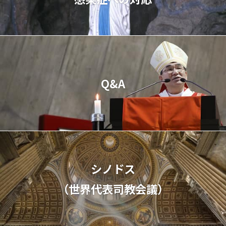
Q&A
シノドス
（世界代表司教会議）