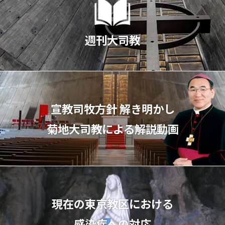
週刊大司教
宣教司牧⽅針 解き明かし
菊地⼤司教による解説動画
現在の東京教区における
感染症への対応