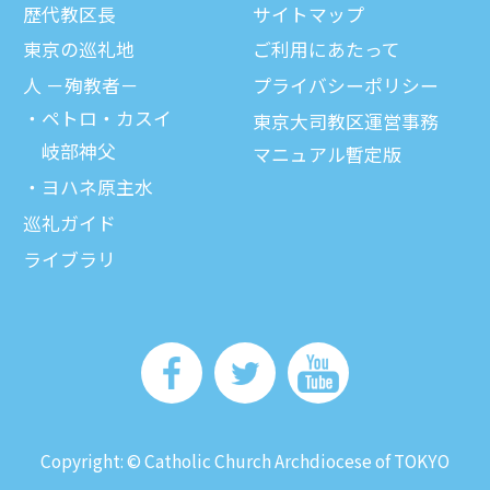
歴代教区⻑
サイトマップ
東京の巡礼地
ご利⽤にあたって
⼈ －殉教者－
プライバシーポリシー
ペトロ・カスイ
東京大司教区運営事務
岐部神父
マニュアル暫定版
ヨハネ原主水
巡礼ガイド
ライブラリ
Copyright: © Catholic Church Archdiocese of TOKYO