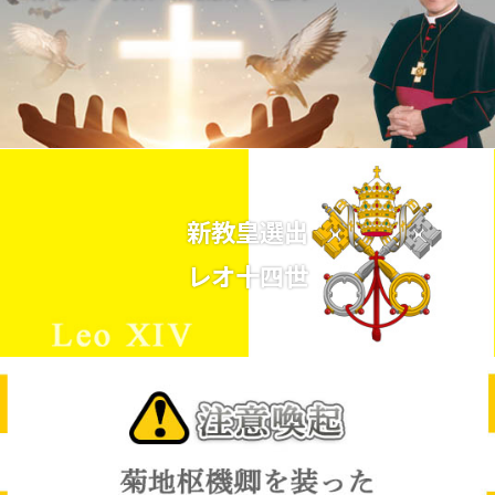
新教皇選出
レオ十四世