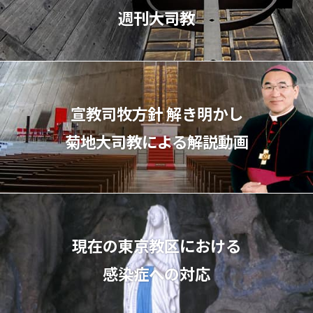
週刊大司教
宣教司牧⽅針 解き明かし
菊地⼤司教による解説動画
現在の東京教区における
感染症への対応