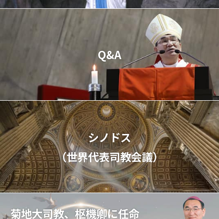
Q&A
シノドス
（世界代表司教会議）
菊地大司教、枢機卿に任命