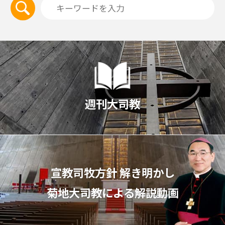
週刊大司教
宣教司牧⽅針 解き明かし
菊地⼤司教による解説動画