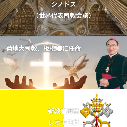
シノドス
（世界代表司教会議）
菊地大司教、枢機卿に任命
新教皇選出
レオ十四世