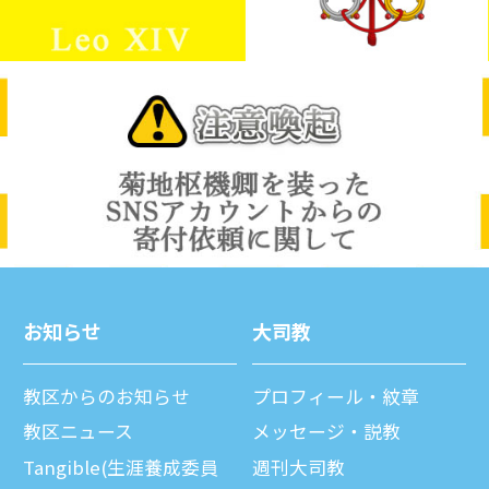
お知らせ
⼤司教
教区からのお知らせ
プロフィール・紋章
教区ニュース
メッセージ・説教
Tangible(生涯養成委員
週刊⼤司教