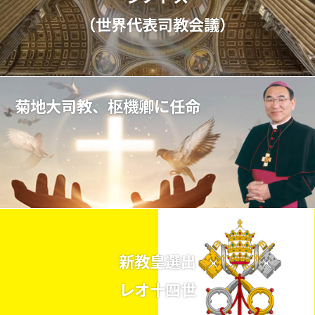
（世界代表司教会議）
菊地大司教、枢機卿に任命
新教皇選出
レオ十四世