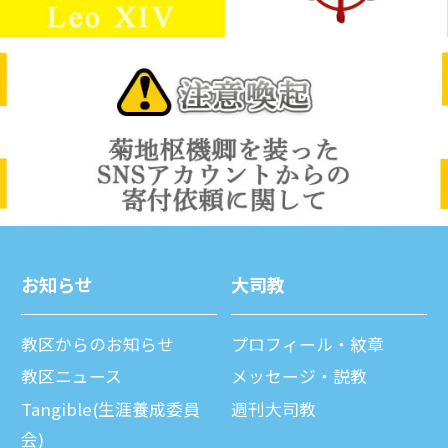
お知らせ
⼤司教
教区からのお知らせ
プロフィール・紋章
教区ニュース
メッセージ・説教
Tangible(生涯養成委員
週刊⼤司教
会)