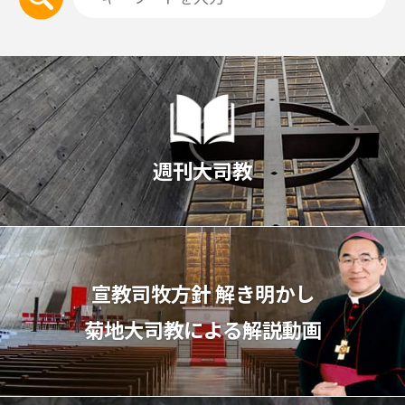
週刊大司教
宣教司牧⽅針 解き明かし
菊地⼤司教による解説動画