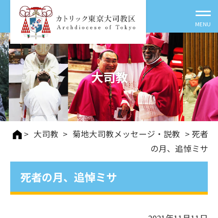
大司教
>
大司教
>
菊地大司教メッセージ・説教
> 死者
の月、追悼ミサ
死者の月、追悼ミサ