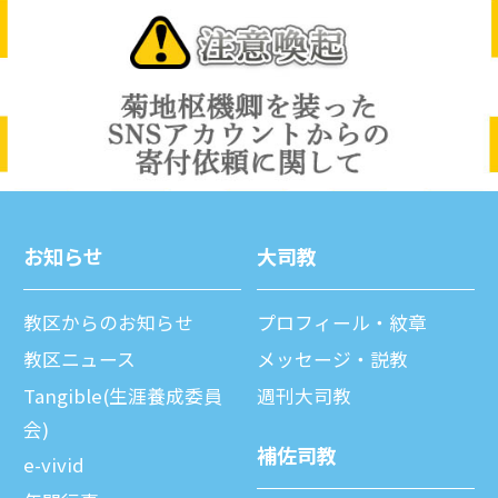
お知らせ
⼤司教
教区からのお知らせ
プロフィール・紋章
教区ニュース
メッセージ・説教
Tangible(生涯養成委員
週刊⼤司教
会)
補佐司教
e-vivid