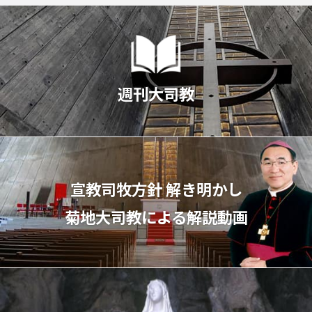
週刊大司教
宣教司牧⽅針 解き明かし
菊地⼤司教による解説動画