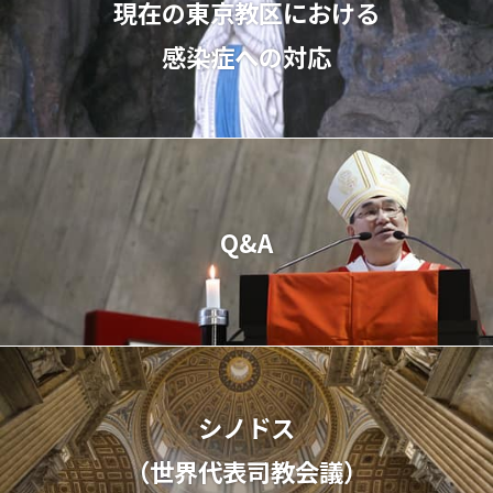
現在の東京教区における
感染症への対応
Q&A
シノドス
（世界代表司教会議）