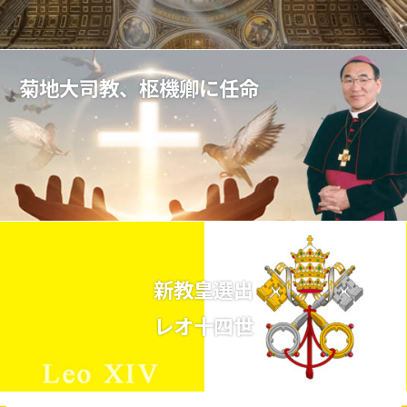
菊地大司教、枢機卿に任命
新教皇選出
レオ十四世